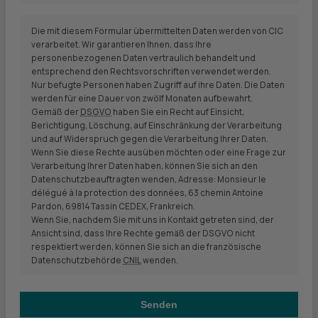
Die mit diesem Formular übermittelten Daten werden von
CIC
verarbeitet. Wir garantieren Ihnen, dass Ihre
personenbezogenen Daten vertraulich behandelt und
entsprechend den Rechtsvorschriften verwendet werden.
Nur befugte Personen haben Zugriff auf ihre Daten. Die Daten
werden für eine Dauer von zwölf Monaten aufbewahrt.
Gemäß der
DSGVO
haben Sie ein Recht auf Einsicht,
Berichtigung, Löschung, auf Einschränkung der Verarbeitung
und auf Widerspruch gegen die Verarbeitung Ihrer Daten.
Wenn Sie diese Rechte ausüben möchten oder eine Frage zur
Verarbeitung Ihrer Daten haben, können Sie sich an den
Datenschutzbeauftragten wenden, Adresse: Monsieur le
délégué à la protection des données, 63 chemin Antoine
Pardon, 69814 Tassin CEDEX, Frankreich.
Wenn Sie, nachdem Sie mit uns in Kontakt getreten sind, der
Ansicht sind, dass Ihre Rechte gemäß der
DSGVO
nicht
respektiert werden, können Sie sich an die französische
Datenschutzbehörde
CNIL
wenden.
Senden