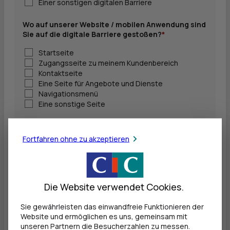
Einer sonstigen digitalen Barriere
Wo auf unserer Website / mobilen Anwendung sind
Sie auf die digitale Barriere gestoßen?
*
Startseite
Zugangsseite zu meinem Kundenbereich
Kontaktseite
Eine Seite für Angebote und Dienste
Navigationsmenü
Eine sonstige Seite
Kurze Beschreibung der digitalen Barriere
*
Fortfahren ohne zu akzeptieren
Die Website verwendet Cookies.
Sie gewährleisten das einwandfreie Funktionieren der
Website und ermöglichen es uns, gemeinsam mit
(
0
/maximal 3000 Zeichen)
unseren Partnern die Besucherzahlen zu messen.