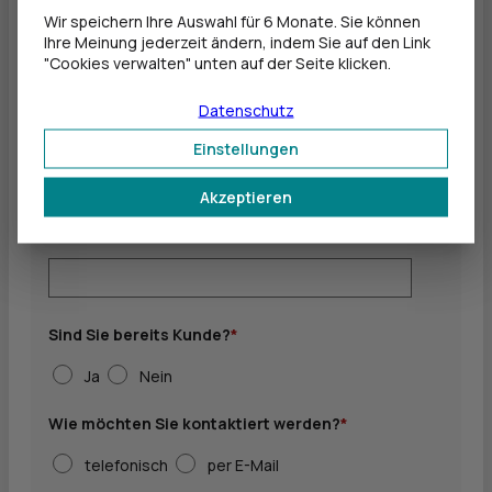
Wir speichern Ihre Auswahl für 6 Monate. Sie können
Ihre Meinung jederzeit ändern, indem Sie auf den Link
Ihre Kontaktdaten
"Cookies verwalten" unten auf der Seite klicken.
Datenschutz
Name
*
Einstellungen
Akzeptieren
Vorname
*
Sind Sie bereits Kunde?
*
Ja
Nein
Wie möchten Sie kontaktiert werden?
*
telefonisch
per E-Mail