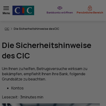
bei CIC
Bankkonto eröffnen
Persönliche Bereich
Menu
Sie befinden sich hier:
CIC
Die Sicherheitshinweise des
CIC
Die Sicherheitshinweise
des
CIC
Um Ihnen zu helfen, Betrugsversuche wirksam zu
bekämpfen, empfiehlt Ihnen Ihre Bank, folgende
Grundsätze zu beachten.
Kontos
Lesezeit :
3
minutes
min