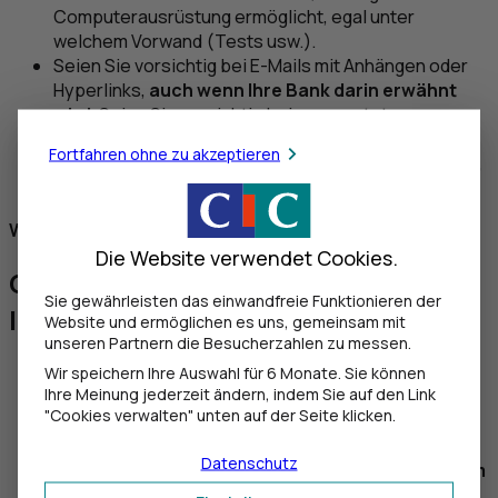
Computerausrüstung ermöglicht, egal unter
welchem Vorwand (Tests usw.).
Seien Sie vorsichtig bei E-Mails mit Anhängen oder
Hyperlinks,
auch wenn Ihre Bank darin erwähnt
wird
. Seien Sie vorsichtig bei unerwarteten
Nachrichten (SMS, E-Mails usw.). Bitten Sie den
Fortfahren ohne zu akzeptieren
Absender immer auf anderem Wege um Bestätigung,
wenn er Ihnen bekannt und seriös erscheint.
Wenn Sie nichts beantragt haben, klicken Sie nicht!
Die Website verwendet Cookies.
Grundsatz Nr. 2: Die Anweisungen
Sie gewährleisten das einwandfreie Funktionieren der
Ihrer Bank befolgen
Website und ermöglichen es uns, gemeinsam mit
unseren Partnern die Besucherzahlen zu messen.
Bewahren Sie Ihre Authentifizierungslösung an
Wir speichern Ihre Auswahl für 6 Monate. Sie können
Ihre Meinung jederzeit ändern, indem Sie auf den Link
einem sicheren Ort auf.
"Cookies verwalten" unten auf der Seite klicken.
Lesen Sie regelmäßig die Sicherheitshinweise auf
der Website Ihrer Bank.
Datenschutz
Melden Sie sich am Ende jedes Besuchs aus Ihrem
Kundenbereich ab.