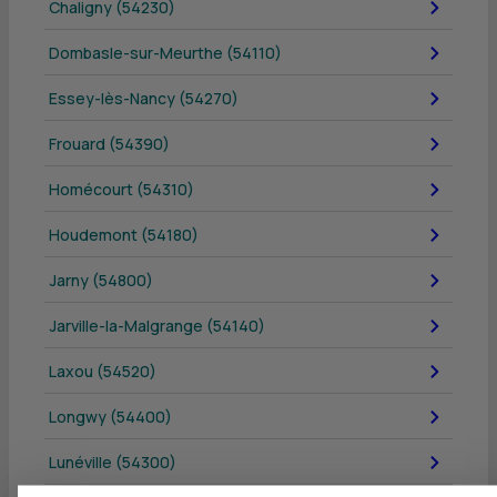
Chaligny (54230)
Dombasle-sur-Meurthe (54110)
Essey-lès-Nancy (54270)
Frouard (54390)
Homécourt (54310)
Houdemont (54180)
Jarny (54800)
Jarville-la-Malgrange (54140)
Laxou (54520)
Longwy (54400)
Lunéville (54300)