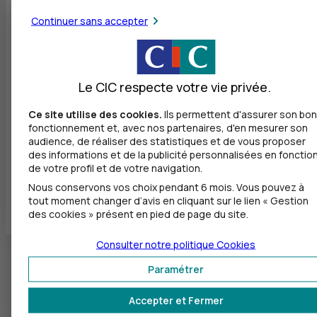
Nancy (54000)
Continuer sans accepter
Pont-à-Mousson (54700)
Toul (54200)
Le CIC respecte votre vie privée.
Val de Briey (54150)
Ce site utilise des cookies.
Ils permettent d'assurer son bon
Vandœuvre-lès-Nancy (54500)
fonctionnement et, avec nos partenaires, d'en mesurer son
audience, de réaliser des statistiques et de vous proposer
Villers-lès-Nancy (54600)
des informations et de la publicité personnalisées en fonctio
de votre profil et de votre navigation.
Nous conservons vos choix pendant 6 mois. Vous pouvez à
Tous les départements
tout moment changer d’avis en cliquant sur le lien « Gestion
des cookies » présent en pied de page du site.
Consulter notre politique
Cookies
Paramétrer
Accepter et Fermer