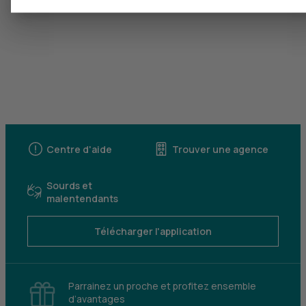
Centre d'aide
Trouver une agence
Sourds et
malentendants
Télécharger l'application
Parrainez un proche et profitez ensemble
d’avantages