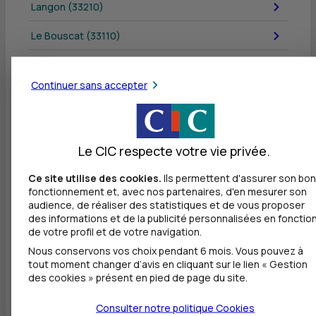
Langon (33210)
Le Bouscat (33110)
Léognan (33850)
Continuer sans accepter
Lesparre-Médoc (33340)
Libourne (33500)
Le CIC respecte votre vie privée.
Mérignac (33700)
Ce site utilise des cookies.
Ils permettent d'assurer son bon
Pauillac (33250)
fonctionnement et, avec nos partenaires, d'en mesurer son
audience, de réaliser des statistiques et de vous proposer
Pessac (33600)
des informations et de la publicité personnalisées en fonctio
de votre profil et de votre navigation.
Talence (33400)
Nous conservons vos choix pendant 6 mois. Vous pouvez à
tout moment changer d’avis en cliquant sur le lien « Gestion
Villenave-d'Ornon (33140)
des cookies » présent en pied de page du site.
Consulter notre politique
Cookies
Tous les départements