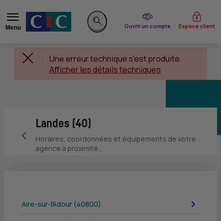
du CIC
Ouvrir un compte
Espace client
Menu
Rechercher sur le site
Une erreur technique s'est produite.
Afficher les détails techniques
Landes (40)
Retour vers la page précédente
Horaires, coordonnées et équipements de votre
agence à proximité...
Aire-sur-l'Adour (40800)