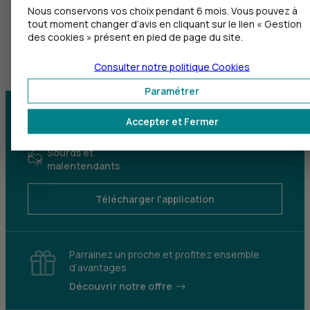
Nous conservons vos choix pendant 6 mois. Vous pouvez à
tout moment changer d’avis en cliquant sur le lien « Gestion
des cookies » présent en pied de page du site.
Consulter notre politique
Cookies
Paramétrer
Centre d'aide
Trouver une agence
Accepter et Fermer
Sourds et
malentendants
Télécharger l'application
Parrainez un proche et profitez ensemble
d’avantages
Découvrir notre offre