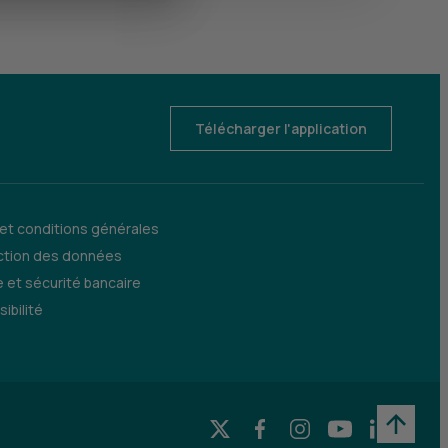
Télécharger l'application
 et conditions générales
ction des données
 et sécurité bancaire
ibilité
X (Twitter) - CIC
Facebook - CIC
Instagram - CIC
YouTube - CI
LinkedIn