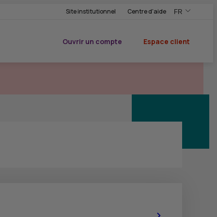
Site institutionnel
Centre d'aide
FR
,Version frança
,Changer de ve
Ouvrir un compte
Espace client
du CIC