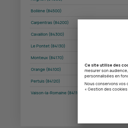
Bollène (84500)
Carpentras (84200)
Cavaillon (84300)
Le Pontet (84130)
Monteux (84170)
Ce site utilise des co
Orange (84100)
mesurer son audience, 
personnalisées en fonct
Pertuis (84120)
Nous conservons vos ch
« Gestion des cookies 
Vaison-la-Romaine (84110)