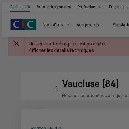
Particuliers
Auto-entrepreneurs
Professionnels
Entreprises
Nos offres
Vos projets
Simulati
Une erreur technique s'est produite.
Afficher les détails techniques
Vaucluse (84)
Retour vers la page précédente
Horaires, coordonnées et équipeme
Avignon (84000)