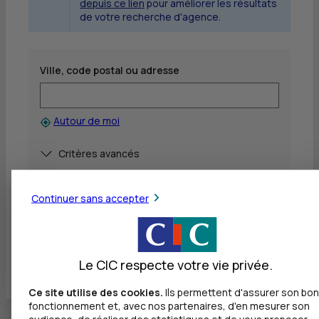
depuis ce lien
pour améliorer les résultats
de votre recherche d'agence.
Ville, code postal ou adresse
Autour de moi
Afficher
Critères avancés
Rechercher
Continuer sans accepter
Voir toutes les agences
Le CIC respecte votre vie privée.
Ce site utilise des cookies.
Ils permettent d'assurer son bon
fonctionnement et, avec nos partenaires, d'en mesurer son
audience, de réaliser des statistiques et de vous proposer