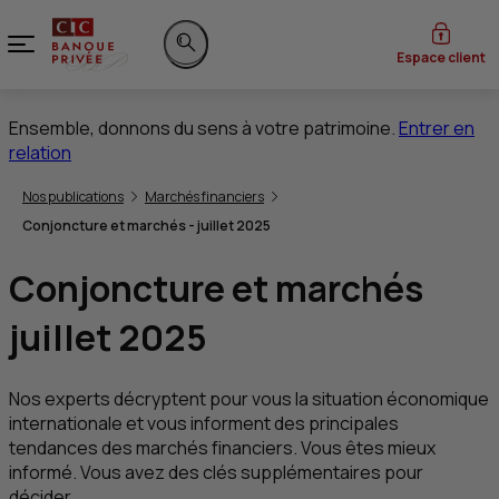
Menu
Espace client
Rechercher sur le site
Ensemble, donnons du sens à votre patrimoine.
Entrer en
relation
Vous êtes ici:
Nos publications
Marchés financiers
Conjoncture et marchés - juillet 2025
Conjoncture et marchés
juillet 2025
Nos experts décryptent pour vous la situation économique
internationale et vous informent des principales
tendances des marchés financiers. Vous êtes mieux
informé. Vous avez des clés supplémentaires pour
décider.