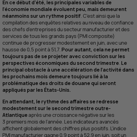
En ce début d’été, les principales variables de
l’économie mondiale évoluent peu, mais demeurent
néanmoins sur un rythme positif
. C’est ainsi que la
compilation des enquêtes relatives au niveau de confiance
des chefs d’entreprises du secteur manufacturier et des
services de tous les grands pays (
PMI
composite)
continue de progresser modestement en juin, avec une
hausse de 0,5 point à 51,7.
Pour autant, cela ne permet
toujours pas de se projeter avec conviction sur les
perspectives économiques du second trimestre
.
Le
principal obstacle à une accélération de l’activité dans
les prochains mois demeure toujours lié à la
problématique des droits de douane qui seront
appliqués par les États-Unis.
En attendant, le rythme des affaires se redresse
modestement sur le second trimestre outre-
Atlantique
après une croissance négative sur les
3 premiers mois de l’année. Les indicateurs avancés
affichent globalement des chiffres plus positifs. L’indice
PMI
manufacturier gagne 0,9 point à 52,9 en juin, soit un