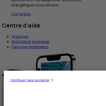
énergétiques sous tension.
Lire l'article
Centre d’aide
Urgences
Assistance technique
Faire une réclamation
Continuer sans accepter