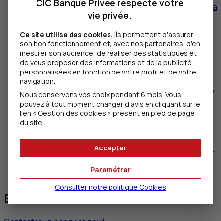
CIC Banque Privée respecte votre
l’identification des causes qui vous tiennent à cœur,
la
vie privée.
structuration juridique adaptée, la mesure des
impacts fiscaux et la mise en place effective dans la
Ce site utilise des cookies.
Ils permettent d'assurer
durée
.
son bon fonctionnement et, avec nos partenaires, d'en
mesurer son audience, de réaliser des statistiques et
Au-delà de cet accompagnement personnalisé,
de vous proposer des informations et de la publicité
notre implication pour des projets philanthropiques
personnalisées en fonction de votre profil et de votre
se traduit à travers la mise en œuvre des Actions de
navigation.
partage qui permettent à l’investisseur d’un fonds de
Nous conservons vos choix pendant 6 mois. Vous
céder les revenus générés par le fonds à un
pouvez à tout moment changer d’avis en cliquant sur le
organisme à but non lucratif par l’intermédiaire d’une
lien « Gestion des cookies » présent en pied de page
du site.
fondation.
Elle se matérialise également au travers d’une action
Accepter
annuelle menée sous le label « Les Lauréats du cœur
CIC
Banque Privée » afin de soutenir des projets
Paramétrer
d’intérêt général.
Consulter notre politique
Cookies
Besoin de nous contacter ?