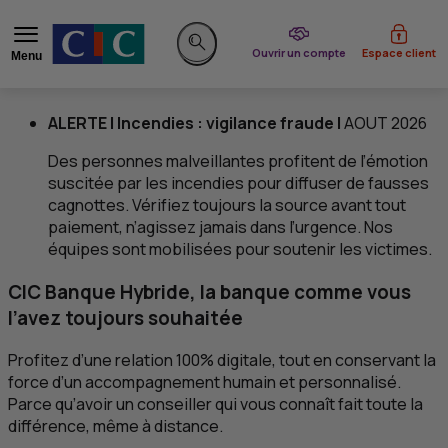
du CIC
Ouvrir un compte
Espace client
Menu
Rechercher sur le site
ALERTE | Incendies : vigilance fraude
|
AOUT 2026
Des personnes malveillantes profitent de l’émotion
suscitée par les incendies pour diffuser de fausses
cagnottes. Vérifiez toujours la source avant tout
paiement, n’agissez jamais dans l’urgence. Nos
équipes sont mobilisées pour soutenir les victimes.
Construisons pour que le monde bou
À la une du
CIC
CIC
Banque Hybride, la banque comme vous
l’avez toujours souhaitée
Profitez d’une relation 100% digitale, tout en conservant la
force d’un accompagnement humain et personnalisé.
Parce qu’avoir un conseiller qui vous connaît fait toute la
différence, même à distance.