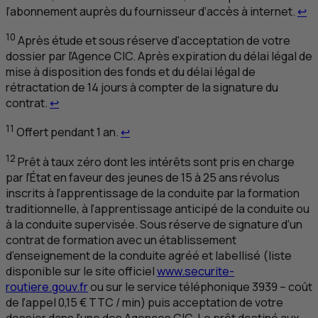
Re
l’abonnement auprès du fournisseur d’accès à internet.
↩
10
Après étude et sous réserve d'acceptation de votre
dossier par l’Agence
CIC
. Après expiration du délai légal de
mise à disposition des fonds et du délai légal de
rétractation de 14 jours à compter de la signature du
Retour au renvoi 10
contrat.
↩
Retour au renvoi 11
11
Offert pendant 1 an.
↩
12
Prêt à taux zéro dont les intérêts sont pris en charge
par l’État en faveur des jeunes de 15 à 25 ans révolus
inscrits à l’apprentissage de la conduite par la formation
traditionnelle, à l’apprentissage anticipé de la conduite ou
à la conduite supervisée. Sous réserve de signature d’un
contrat de formation avec un établissement
d’enseignement de la conduite agréé et labellisé (liste
disponible sur le site officiel
www.securite-
routiere.gouv.fr
ou sur le service téléphonique 3939 – coût
de l’appel 0,15 €
TTC
/ min) puis acceptation de votre