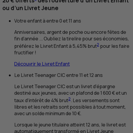
20 € offerts
dès l’ouverture d’un Livret Enfant
ou d’un Livret Jeune
Votre enfant à entre 0 et 11 ans
Anniversaires, argent de poche ou encore fêtes de
fin d’année ... Oubliez la tirelire pour ses économies,
2
préférez le Livret Enfant à 5,45% brut
pour les faire
fructifier !
Découvrir le Livret Enfant
Le Livret
Teenager
CIC
entre 11 et 12 ans
Le Livret
Teenager
CIC
est un livret d'épargne
destiné aux jeunes, avec un plafond de 1 600 € et un
2
taux d'intérêt de 4% brut
. Les versements sont
libres et les retraits sont possibles à tout moment,
avec un solde minimum de 10 €.
Lorsque le jeune titulaire atteint 12 ans, le livret est
automatiquement transformé en Livret Jeune