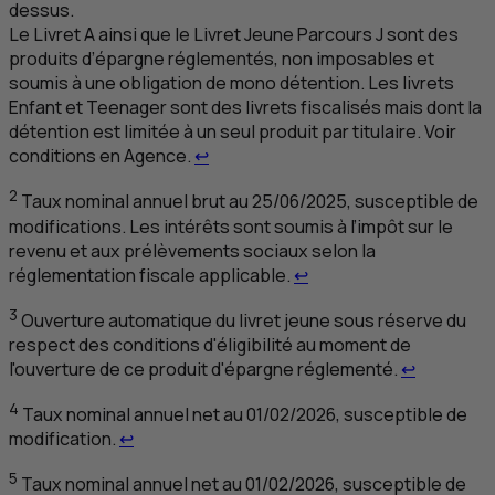
dessus.
Le Livret
A
ainsi que le Livret Jeune Parcours
J
sont des
produits d’épargne réglementés, non imposables et
soumis à une obligation de mono détention. Les livrets
Enfant et
Teenager
sont des livrets fiscalisés mais dont la
détention est limitée à un seul produit par titulaire. Voir
Retour au renvoi 1
conditions en Agence.
↩
2
Taux nominal annuel brut au 25/06/2025, susceptible de
modifications. Les intérêts sont soumis à l’impôt sur le
revenu et aux prélèvements sociaux selon la
Retour au renvoi 2
réglementation fiscale applicable.
↩
3
Ouverture automatique du livret jeune sous réserve du
respect des conditions d'éligibilité au moment de
Retour au
l'ouverture de ce produit d'épargne réglementé.
↩
4
Taux nominal annuel net au 01/02/2026, susceptible de
Retour au renvoi 4
modification.
↩
5
Taux nominal annuel net au 01/02/2026, susceptible de