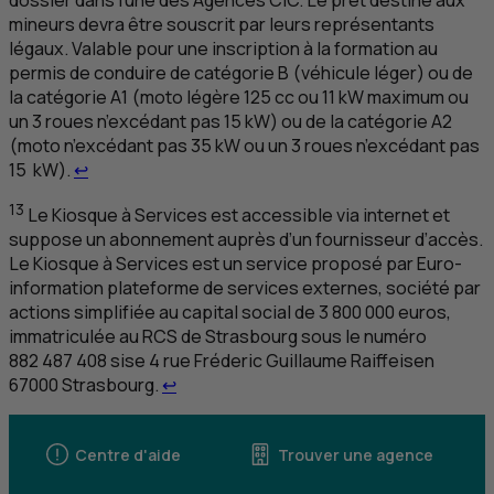
dossier dans l’une des Agences
CIC
. Le prêt destiné aux
mineurs devra être souscrit par leurs représentants
légaux. Valable pour une inscription à la formation au
permis de conduire de catégorie B (véhicule léger) ou de
la catégorie A1 (moto légère 125 cc ou 11 kW maximum ou
un 3 roues n’excédant pas 15 kW) ou de la catégorie A2
(moto n’excédant pas 35 kW ou un 3 roues n’excédant pas
Retour au renvoi 12
15 kW).
↩
13
Le Kiosque à Services est accessible via internet et
suppose un abonnement auprès d’un fournisseur d’accès.
Le Kiosque à Services est un service proposé par
Euro-
information plateforme de services externes
, société par
actions simplifiée au capital social de 3 800 000 euros,
immatriculée au
RCS
de Strasbourg sous le numéro
882 487 408 sise 4 rue Fréderic Guillaume Raiffeisen
Retour au renvoi 13
67000 Strasbourg.
↩
Centre d'aide
Trouver une agence