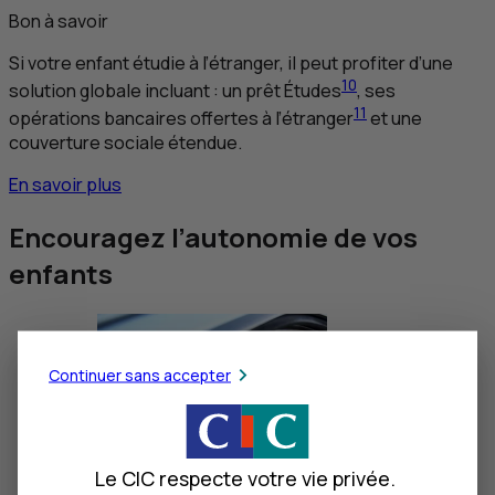
Bon à savoir
Si votre enfant étudie à l’étranger, il peut profiter d’une
10
solution globale incluant : un prêt Études
, ses
11
opérations bancaires offertes à l’étranger
et une
couverture sociale étendue.
En savoir plus
Encouragez l’autonomie de vos
enfants
Continuer sans accepter
Le CIC respecte votre vie privée.