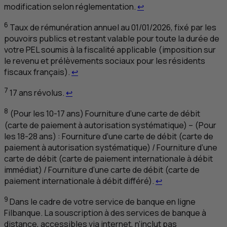
Retour au renvoi 5
modification selon réglementation.
↩
6
Taux de rémunération annuel au 01/01/2026, fixé par les
pouvoirs publics et restant valable pour toute la durée de
votre
PEL
soumis à la fiscalité applicable (imposition sur
le revenu et prélèvements sociaux pour les résidents
Retour au renvoi 6
fiscaux français).
↩
Retour au renvoi 7
7
17 ans révolus.
↩
8
(Pour les 10-17 ans) Fourniture d’une carte de débit
(carte de paiement à autorisation systématique) – (Pour
les 18-28 ans) : Fourniture d’une carte de débit (carte de
paiement à autorisation systématique) / Fourniture d’une
carte de débit (carte de paiement internationale à débit
immédiat) / Fourniture d’une carte de débit (carte de
Retour au renvoi 
paiement internationale à débit différé).
↩
9
Dans le cadre de votre service de banque en ligne
Filbanque. La souscription à des services de banque à
distance, accessibles via internet, n’inclut pas