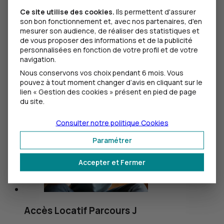
Ce site utilise des cookies.
Ils permettent d'assurer
son bon fonctionnement et, avec nos partenaires, d'en
mesurer son audience, de réaliser des statistiques et
10
Financez son auto ou sa moto
CIC
de vous proposer des informations et de la publicité
personnalisées en fonction de votre profil et de votre
En route pour l’achat de son premier véhicule !
navigation.
Nous conservons vos choix pendant 6 mois. Vous
Découvrir le crédit auto jeune
pouvez à tout moment changer d’avis en cliquant sur le
lien « Gestion des cookies » présent en pied de page
du site.
Consulter notre politique
Cookies
Paramétrer
Accepter et Fermer
Accès Locatif Parcours J