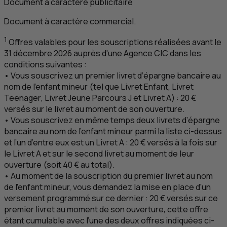
Document à caractère publicitaire
Document à caractère commercial.
1
Offres valables pour les souscriptions réalisées avant le
31 décembre 2026 auprès d'une Agence
CIC
dans les
conditions suivantes :
• Vous souscrivez un premier livret d’épargne bancaire au
nom de l’enfant mineur (tel que Livret Enfant, Livret
Teenager
, Livret Jeune Parcours
J
et Livret
A
) : 20 €
versés sur le livret au moment de son ouverture.
• Vous souscrivez en même temps deux livrets d’épargne
bancaire au nom de l’enfant mineur parmi la liste ci-dessus
et l’un d’entre eux est un Livret
A
: 20 € versés à la fois sur
le Livret
A
et sur le second livret au moment de leur
ouverture (soit 40 € au total).
• Au moment de la souscription du premier livret au nom
de l’enfant mineur, vous demandez la mise en place d’un
versement programmé sur ce dernier : 20 € versés sur ce
premier livret au moment de son ouverture, cette offre
étant cumulable avec l’une des deux offres indiquées ci-