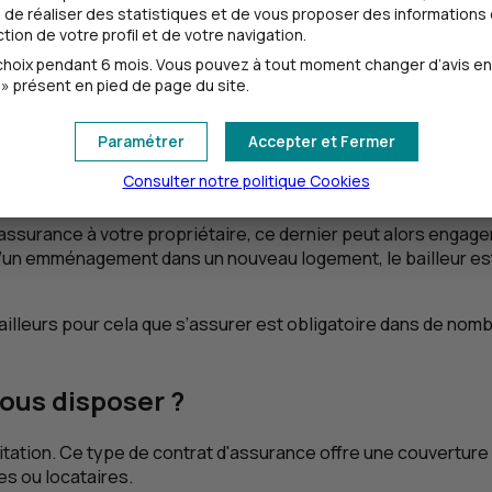
de réaliser des statistiques et de vous proposer des informations e
ion de votre profil et de votre navigation.
as de défaut d'assurance du locataire
oix pendant 6 mois. Vous pouvez à tout moment changer d’avis en cl
» présent en pied de page du site.
 recommandé de faire l'impasse sur l'assurance habitation. Ef
Paramétrer
Accepter et Fermer
s dommages causés à vos biens, votre habitation, aux parti
Consulter notre politique
Cookies
s le logement et indemniser votre voisin touché par le sinist
d'assurance à votre propriétaire, ce dernier peut alors enga
 d’un emménagement dans un nouveau logement, le bailleur est
ailleurs pour cela que s’assurer est obligatoire dans de n
ous disposer ?
tation. Ce type de contrat d'assurance offre une couverture 
es ou locataires.