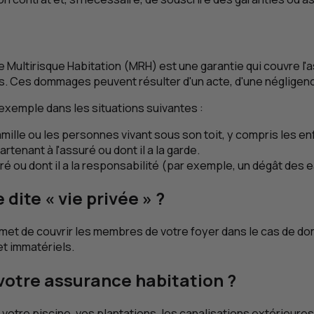
e Multirisque Habitation (
MRH
) est une garantie qui couvre 
s. Ces dommages peuvent résulter d'un acte, d'une négligenc
exemple dans les situations suivantes :
lle ou les personnes vivant sous son toit, y compris les en
nant à l'assuré ou dont il a la garde.
é ou dont il a la responsabilité (par exemple, un dégât des
 dite « vie privée » ?
met de couvrir les membres de votre foyer dans le cas de domm
et immatériels.
 votre assurance habitation ?
votre piscine, vos plantations, les canalisations extérieure