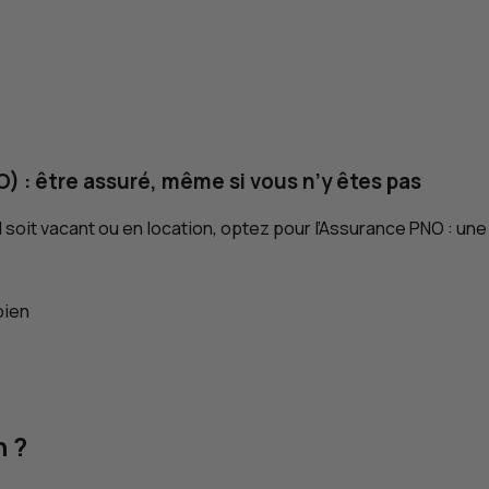
O
) : être assuré, même si vous n’y êtes pas
l soit vacant ou en location, optez pour l’Assurance PNO : une 
bien
n ?