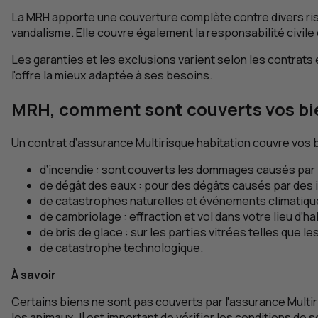
La
MRH
apporte une couverture complète contre divers risqu
vandalisme. Elle couvre également la responsabilité civile
Les garanties et les exclusions varient selon les contrats 
l'offre la mieux adaptée à ses besoins.
MRH
, comment sont couverts vos bi
Un contrat d’assurance Multirisque habitation couvre vos
d’incendie : sont couverts les dommages causés par l
de dégât des eaux : pour des dégâts causés par des in
de catastrophes naturelles et événements climatiques
de cambriolage : effraction et vol dans votre lieu d’hab
de bris de glace : sur les parties vitrées telles que l
de catastrophe technologique.
À savoir
Certains biens ne sont pas couverts par l'assurance Multi
les animaux. Il est important de vérifier les conditions d