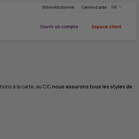
Site institutionnel
Centre d'aide
FR
,Version frança
,Changer de ve
Ouvrir un compte
Espace client
du CIC
ions à la carte, au
CIC
nous assurons tous les styles de