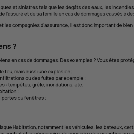
es et sinistres tels que les dégâts des eaux, les incendies,
 de l'assuré et de sa famille en cas de dommages causés à des
et les compagnies d'assurance, il est donc important de bien l
ens ?
 biens en cas de dommages. Des exemples ? Vous êtes protég
e feu, mais aussi une explosion ;
filtrations ou des fuites par exemple ;
 : tempêtes, grêle, inondations, etc.
itation ;
es portes ou fenêtres ;
risque Habitation, notamment les véhicules, les bateaux, cer
e son contrat et, si nécessaire, de souscrire des garanties o