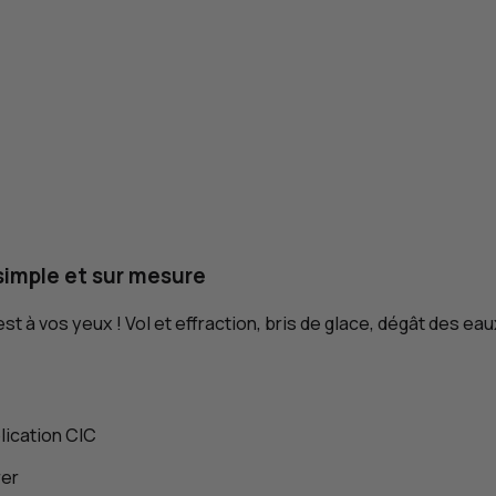
 simple et sur mesure
t à vos yeux ! Vol et effraction, bris de glace, dégât des eau
plication
CIC
rer