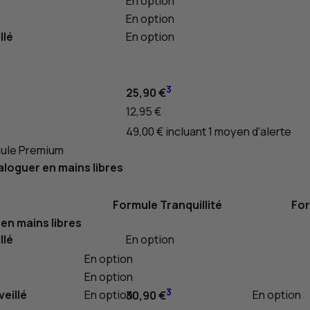
En option
En option
llé
En option
3
25,90 €
12,95 €
49,00 € incluant 1 moyen d'alerte
ule Premium
aloguer en mains libres
Formule Tranquillité
Fo
 en mains libres
llé
En option
En option
En option
3
eillé
En option
En option
30,90 €