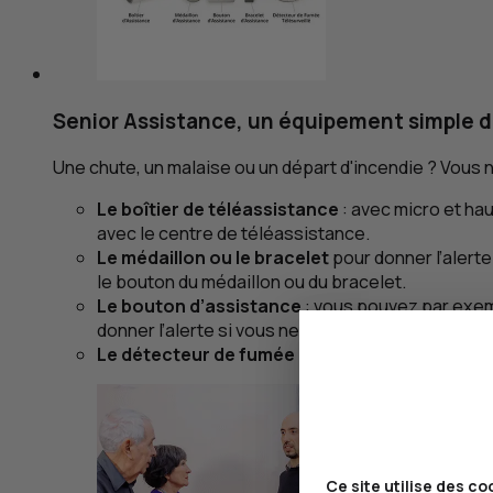
Senior Assistance, un équipement simple d'
Une chute, un malaise ou un départ d'incendie ? Vous 
Le boîtier de téléassistance
: avec micro et hau
avec le centre de téléassistance.
Le médaillon ou le bracelet
pour donner l’alerte
le bouton du médaillon ou du bracelet.
Le bouton d’assistance
: vous pouvez par exempl
donner l’alerte si vous ne portez pas votre médai
Le détecteur de fumée
: il déclenche un signal
Ce site utilise des co