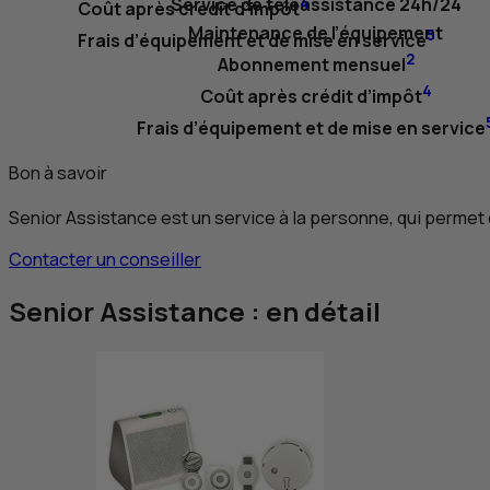
Service de téléassistance 24h/24
4
Coût après crédit d’impôt
Maintenance de l’équipement
5
Frais d’équipement et de mise en service
2
Abonnement mensuel
4
Coût après crédit d’impôt
Frais d’équipement et de mise en service
Bon à savoir
Senior Assistance est un service à la personne, qui permet
Contacter un conseiller
Senior Assistance : en détail