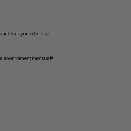
luant 3 moyens d’alerte
4
otre abonnement mensuel
.