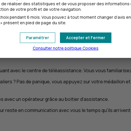
de réaliser des statistiques et de vous proposer des informations e
ion de votre profil et de votre navigation.
oix pendant 6 mois. Vous pouvez à tout moment changer d’avis en cl
» présent en pied de page du site.
Paramétrer
Accepter et Fermer
Consulter notre politique
Cookies
tre domicile pour vous présenter le service et l'équipement. S
ant avec le centre de téléassistance. Vous vous familiarisez 
iers ? Pas de panique, vous appuyez sur votre médaillon et
es avec un opérateur grâce au boitier d’assistance.
ur reste en communication avec vous le temps qu'ils arrivent