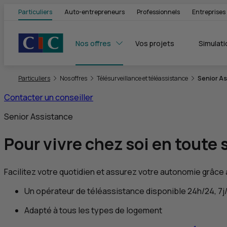
Particuliers
Auto-entrepreneurs
Professionnels
Entreprises
Nos offres
Vos projets
Simulati
Vous êtes ici:
Particuliers
Nos offres
Télésurveillance et téléassistance
Senior A
Contacter un conseiller
Senior Assistance
Pour vivre chez soi en toute 
Facilitez votre quotidien et assurez votre autonomie grâce 
Un opérateur de téléassistance disponible 24h/24, 7j
Adapté à tous les types de logement