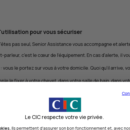
utilisation pour vous sécuriser
n’êtes pas seul, Senior Assistance vous accompagne et alert
t-parleur, c’est le cœur de l’équipement. En cas d’alerte, il
 : vous le portez sur vous à votre domicile. Quoi qu’il arrive,
e le fixer à votre chevet, dans votre salle de bain, dans vot
llon.
 sonore s'il détecte la présence de fumée et prévient Senior 
Con
Le CIC respecte votre vie privée.
okies.
Ils permettent d'assurer son bon fonctionnement et, avec nos