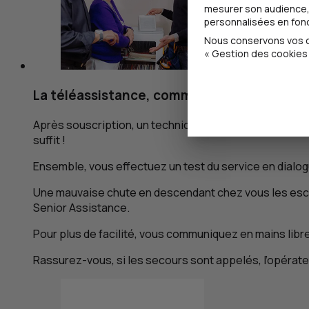
mesurer son audience, 
personnalisées en fonct
Nous conservons vos ch
« Gestion des cookies 
La téléassistance, comment ça marche ?
Après souscription, un technicien-conseil se rend à vo
suffit !
Ensemble, vous effectuez un test du service en dialogu
Une mauvaise chute en descendant chez vous les escal
Senior Assistance.
Pour plus de facilité, vous communiquez en mains libr
Rassurez-vous, si les secours sont appelés, l’opérate