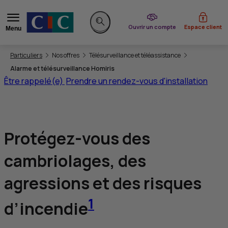
du CIC
Ouvrir un compte
Espace client
Menu
Rechercher sur le site
Vous êtes ici:
Particuliers
Nos offres
Télésurveillance et téléassistance
Alarme et télésurveillance Homiris
Être rappelé(e)
Prendre un rendez-vous d'installation
Protégez-vous des
cambriolages, des
agressions et des risques
1
d’incendie