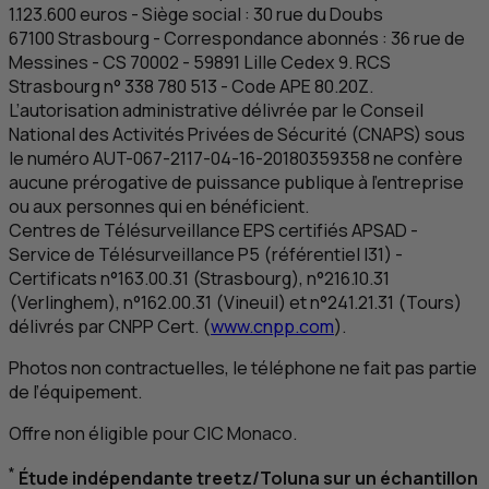
1.123.600 euros - Siège social : 30 rue du Doubs
67100
Strasbourg
- Correspondance abonnés : 36 rue de
Messines -
CS
70002 - 59891
Lille Cedex
9.
RCS
Strasbourg n° 338 780 513 - Code
APE
80.20Z.
L’autorisation administrative délivrée par le Conseil
National des Activités Privées de Sécurité (CNAPS) sous
le numéro AUT-067-2117-04-16-20180359358 ne confère
aucune prérogative de puissance publique à l'entreprise
ou aux personnes qui en bénéficient.
Centres de Télésurveillance
EPS
certifiés APSAD -
Service de Télésurveillance P5 (référentiel I31) -
Certificats n°163.00.31 (Strasbourg), n°216.10.31
(Verlinghem), n°162.00.31 (Vineuil) et n°241.21.31 (Tours)
délivrés par
CNPP
Cert. (
www.cnpp.com
).
Photos non contractuelles, le téléphone ne fait pas partie
de l’équipement.
Offre non éligible pour
CIC
Monaco.
*
Étude indépendante treetz/Toluna sur un échantillon