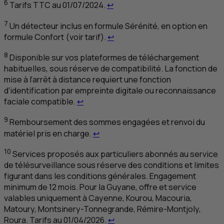
Retour au renvoi 6
6
Tarifs
TTC
au 01/07/2024.
↩
7
Un détecteur inclus en formule Sérénité, en option en
Retour au renvoi 7
formule Confort (voir tarif).
↩
8
Disponible sur vos plateformes de téléchargement
habituelles, sous réserve de compatibilité. La fonction de
mise à l’arrêt à distance requiert une fonction
d’identification par empreinte digitale ou reconnaissance
Retour au renvoi 8
faciale compatible.
↩
9
Remboursement des sommes engagées et renvoi du
Retour au renvoi 9
matériel pris en charge.
↩
10
Services proposés aux particuliers abonnés au service
de télésurveillance sous réserve des conditions et limites
figurant dans les conditions générales. Engagement
minimum de 12 mois. Pour la Guyane, offre et service
valables uniquement à Cayenne, Kourou, Macouria,
Matoury, Montsinery-Tonnegrande, Rémire-Montjoly,
Retour au renvoi 10
Roura. Tarifs au 01/04/2026.
↩