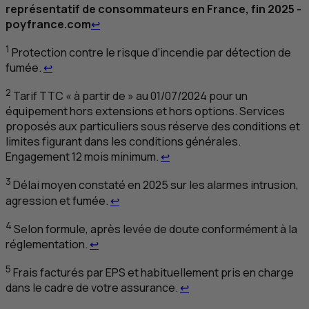
représentatif de consommateurs en France, fin 2025 -
Retour au renvoi *
poyfrance.com
↩
1
Protection contre le risque d’incendie par détection de
Retour au renvoi 1
fumée.
↩
2
Tarif
TTC
« à partir de » au 01/07/2024 pour un
équipement hors extensions et hors options. Services
proposés aux particuliers sous réserve des conditions et
limites figurant dans les conditions générales.
Retour au renvoi 2
Engagement 12 mois minimum.
↩
3
Délai moyen constaté en 2025 sur les alarmes intrusion,
Retour au renvoi 3
agression et fumée.
↩
4
Selon formule, après levée de doute conformément à la
Retour au renvoi 4
réglementation.
↩
5
Frais facturés par
EPS
et habituellement pris en charge
Retour au renvoi 5
dans le cadre de votre assurance.
↩