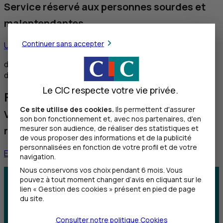
Service réservé aux personnes sourdes et
malentendantes
Continuer sans accepter
Utiliser ce service
de 8h30 à 12h et de 14h à 18h du lundi au vendredi,
de 8h30 à 12h le samedi
Le CIC respecte votre vie privée.
Faire une réclamation
Ce site utilise des cookies.
Ils permettent d'assurer
Vous souhaitez nous faire part d'une
son bon fonctionnement et, avec nos partenaires, d'en
mesurer son audience, de réaliser des statistiques et
réclamation
de vous proposer des informations et de la publicité
personnalisées en fonction de votre profil et de votre
En savoir plus
navigation.
Nous conservons vos choix pendant 6 mois. Vous
pouvez à tout moment changer d’avis en cliquant sur le
Centre d'aide
Trouver une agence
lien « Gestion des cookies » présent en pied de page
du site.
Sourds et
Consulter notre politique
Cookies
malentendants