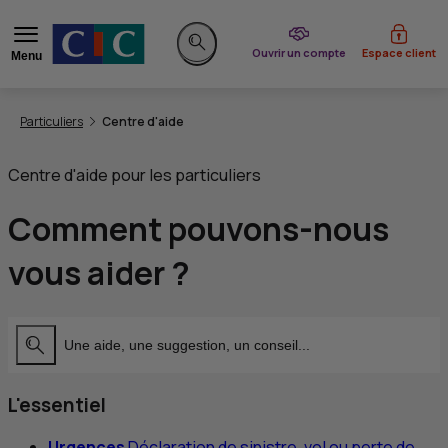
du CIC
Ouvrir un compte
Espace client
Menu
Rechercher sur le site
Vous êtes ici:
Particuliers
Centre d'aide
Centre d'aide pour les particuliers
Comment pouvons-nous
vous aider ?
Lancer la recherche
L'essentiel
Urgences
Déclaration de sinistre, vol ou perte de