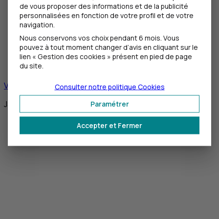
S'assurer
de vous proposer des informations et de la publicité
Investir
personnalisées en fonction de votre profil et de votre
Epargner
navigation.
Application mobile
Nous conservons vos choix pendant 6 mois. Vous
Cartes et moyens de paiement
pouvez à tout moment changer d’avis en cliquant sur le
Virements et prélèvements
lien « Gestion des cookies » présent en pied de page
du site.
Contacter un conseiller
Voir toutes les FAQ
Consulter notre politique
Cookies
Janvier 2025
Paramétrer
Accepter et Fermer