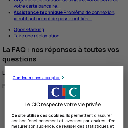
votre carte bancaire...
Assistance technique
Problème de connexion,
identifiant ou mot de passe oubliés...
Open-Banking
Faire une réclamation
La FAQ : nos réponses à toutes vos
questions
Les questions les plus fréquentes
Continuer sans accepter
Par thématiques
Sécurité
Le CIC respecte votre vie privée.
Changer de banque
Banque à distance
Ce site utilise des cookies.
Ils permettent d'assurer
Gérer au quotidien
son bon fonctionnement et, avec nos partenaires, d'en
Emprunter
mesurer son audience, de réaliser des statistiques et