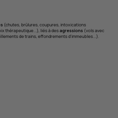
es
(chutes, brûlures, coupures, intoxications
x thérapeutique...), liés à des
agressions
(vols avec
illements de trains, effondrements d'immeubles...).