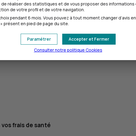
de réaliser des statistiques et de vous proposer des informations e
verture de base de la Sécurité sociale et prend en charge le
ion de votre profil et de votre navigation.
 réduisant ainsi vos dépenses de santé. Vous disposez d’une p
oix pendant 6 mois. Vous pouvez à tout moment changer d’avis en cl
ents plus coûteux. C’est le cas notamment pour les familles
» présent en pied de page du site.
r votre couverture, vous pouvez opter pour des offres tels qu
ecines douces !
Paramétrer
Accepter et Fermer
ssurance Hospi
Découvrir l'offre Prévention et Bien Être
Consulter notre politique
Cookies
 vos frais de santé