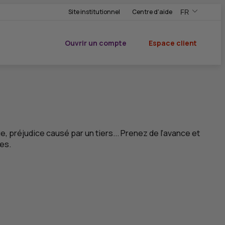
Site institutionnel
Centre d'aide
FR
,Version frança
,Changer de ve
Ouvrir un compte
Espace client
du CIC
, préjudice causé par un tiers... Prenez de l’avance et
es.