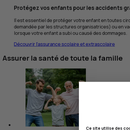
Protégez vos enfants pour les accidents g
Il est essentiel de protéger votre enfant en toutes ci
demandée par les structures organisatrices) ou en vac
lorsque votre enfant a subi ou causé des dommages.
Découvrir l’assurance scolaire et extrascolaire
Assurer la santé de toute la famille
Ce site utilise des co