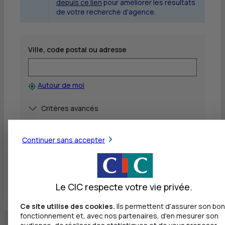
depuis ce lien
pour améliorer les résultats
de votre recherche d'agence.
Ville, code postal ou adresse
Autour de moi
Afficher
Critères avancés
Rechercher
Continuer sans accepter
Voir toutes les agences
Le CIC respecte votre vie privée.
Ce site utilise des cookies.
Ils permettent d'assurer son bon
fonctionnement et, avec nos partenaires, d'en mesurer son
audience, de réaliser des statistiques et de vous proposer