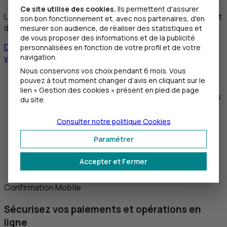
Ce site utilise des cookies.
Ils permettent d'assurer
Une carte contenant des clés numériques qui permettront
son bon fonctionnement et, avec nos partenaires, d'en
de confirmer votre authentification.
mesurer son audience, de réaliser des statistiques et
de vous proposer des informations et de la publicité
Découvrir la Carte de Clés Personnelles
Commander
personnalisées en fonction de votre profil et de votre
navigation.
votre carte
Nous conservons vos choix pendant 6 mois. Vous
Sécuriser sans dépendre d'un réseau
pouvez à tout moment changer d’avis en cliquant sur le
lien « Gestion des cookies » présent en pied de page
Réaliser en toute sécurité des opérations sensibles
du site.
Consulter notre politique
Cookies
Paramétrer
Accepter et Fermer
Confirmation Mobile
Sécurisez vos paiements et opérations en
ligne