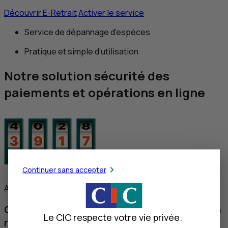
Découvrir
E
-Retrait
Activer le service
Service de dépannage d’espèces
Pratique et simple d’utilisation
Notre solution sécurité des
paiements et opérations en ligne
Continuer sans accepter
Authentification sans smartphone
Carte de Clés Personnelles : l’authentification
Le CIC respecte votre vie privée.
renforcée