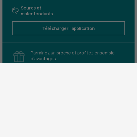
Sourds et
malentendants
Télécharger l'application
Parrainez un proche et profitez ensemble
d’avantages
Découvrir notre offre
Mentions légales
Tarifs et conditions générales
Guides et informations réglementaires
Protection des données
Gestion des cookies
Fraude et sécurité bancaire
VDP
Accessibilité