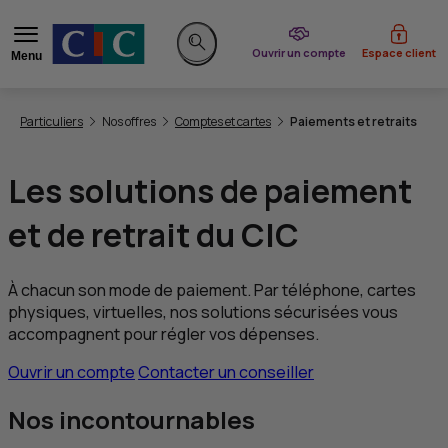
du CIC
Ouvrir un compte
Espace client
Menu
Rechercher sur le site
Vous êtes ici:
Particuliers
Nos offres
Comptes et cartes
Paiements et retraits
Les solutions de paiement
et de retrait du
CIC
À chacun son mode de paiement. Par téléphone, cartes
physiques, virtuelles, nos solutions sécurisées vous
accompagnent pour régler vos dépenses.
Ouvrir un compte
Contacter un conseiller
Nos incontournables