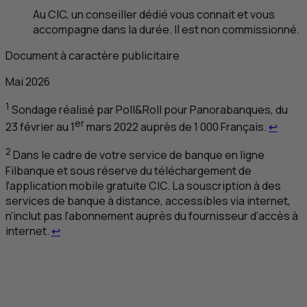
Au
CIC
, un conseiller dédié vous connait et vous
accompagne dans la durée. Il est non commissionné.
Document à caractère publicitaire
Mai 2026
1
Sondage réalisé par Poll&Roll pour Panorabanques, du
Retour
er
23 février au 1
mars 2022 auprès de 1 000 Français.
↩
2
Dans le cadre de votre service de banque en ligne
Filbanque et sous réserve du téléchargement de
l’application mobile gratuite
CIC
. La souscription à des
services de banque à distance, accessibles via internet,
n’inclut pas l’abonnement auprès du fournisseur d’accès à
Retour au renvoi 2
internet.
↩