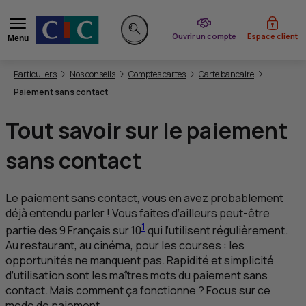
du CIC
Ouvrir un compte
Espace client
Menu
Rechercher sur le site
Vous êtes ici:
Particuliers
Nos conseils
Comptes cartes
Carte bancaire
Paiement sans contact
Tout savoir sur le paiement
sans contact
Le paiement sans contact, vous en avez probablement
déjà entendu parler ! Vous faites d’ailleurs peut-être
1
partie des 9 Français sur 10
qui l’utilisent régulièrement.
Au restaurant, au cinéma, pour les courses : les
opportunités ne manquent pas. Rapidité et simplicité
d’utilisation sont les maîtres mots du paiement sans
contact. Mais comment ça fonctionne ? Focus sur ce
mode de paiement.