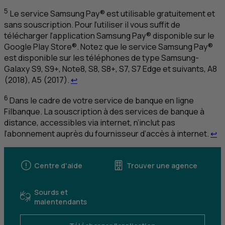
5
Le service Samsung Pay® est utilisable gratuitement et
sans souscription. Pour l’utiliser il vous suffit de
télécharger l’application Samsung Pay® disponible sur le
Google Play Store®. Notez que le service Samsung Pay®
est disponible sur les téléphones de type Samsung-
Galaxy S9, S9+, Note8, S8, S8+, S7, S7 Edge et suivants, A8
Retour au renvoi 5
(2018), A5 (2017).
↩
6
Dans le cadre de votre service de banque en ligne
Filbanque. La souscription à des services de banque à
distance, accessibles via internet, n’inclut pas
Re
l’abonnement auprès du fournisseur d’accès à internet.
↩
Centre d'aide
Trouver une agence
Sourds et
malentendants