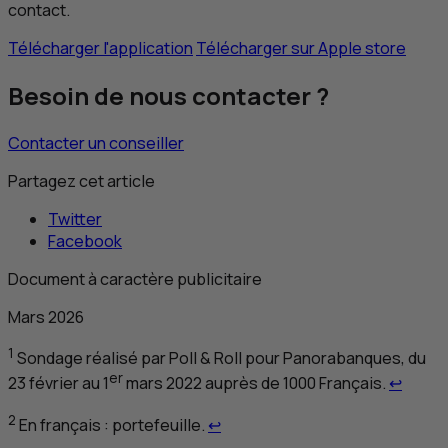
contact.
Télécharger l'application
Télécharger sur Apple store
Besoin de nous contacter ?
Contacter un conseiller
Partagez cet article
Twitter
Facebook
Document à caractère publicitaire
Mars 2026
1
Sondage réalisé par
Poll & Roll
pour Panorabanques, du
Retour
er
23 février au 1
mars 2022 auprès de 1000 Français.
↩
Retour au renvoi 2
2
En français : portefeuille.
↩