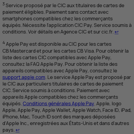
3
Service proposé par le
CIC
aux titulaires de cartes de
paiement éligibles. Paiement sans contact avec
smartphones compatibles chez les commerçants
équipés. Nécessite l'application
CIC
Pay. Service soumis à
Retour 
conditions. Voir détails en Agence
CIC
et sur cic.fr.
↩
4
Apple Pay
est disponible au
CIC
pour les cartes
CB
Mastercard
et pour les cartes
CB
Visa. Pour obtenir la
liste des cartes
CIC
compatibles avec
Apple Pay
,
consultez la
FAQ
Apple Pay
. Pour obtenir la liste des
appareils compatibles avec
Apple Pay
, consultez le
support.apple.com
. Le service
Apple Pay
est proposé par
le
CIC
aux particuliers titulaires de cartes de paiement
CIC
. Service soumis à conditions. Paiement avec
appareils
Apple
compatibles chez les commerçants
équipés.
Conditions générales
Apple Pay
.
Apple
, logo
Apple
,
Apple Pay
,
Apple Wallet
,
Apple Watch
,
Face
ID
,
iPad
,
iPhone
, Mac,
Touch
ID
sont des marques déposées
d’
Apple
Inc., enregistrées aux États-Unis et dans d’autres
Retour au renvoi 4
pays.
↩