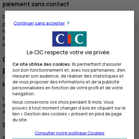
paiement sans contact
Par souci de sécurité, chaque banque fixe un plafond de
Continuer sans accepter
paiements sans contact autorisés. Ce montant varie
entre 50 ou 150 € selon les banques. Pour pouvoir
procéder à nouveau à un paiement sans contact, il faut
alors effectuer un achat avec saisie du code confidentiel.
Le CIC respecte votre vie privée.
Quels avantages à utiliser le
Ce site utilise des cookies.
Ils permettent d'assurer
paiement sans contact ?
son bon fonctionnement et, avec nos partenaires, d'en
mesurer son audience, de réaliser des statistiques et
de vous proposer des informations et de la publicité
Rapidité
personnalisées en fonction de votre profil et de votre
navigation.
Le paiement sans contact peut être effectué en
Nous conservons vos choix pendant 6 mois. Vous
quelques secondes, ce qui permet de gagner du temps
pouvez à tout moment changer d’avis en cliquant sur le
lors des transactions.
Posez, payez, c’est réglé !
lien « Gestion des cookies » présent en pied de page
du site.
Simplicité
Consulter notre politique
Cookies
Il n’est pas nécessaire de sortir sa carte de paiement ou