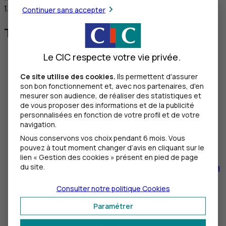
13 novembre 2025.
Continuer sans accepter
Téléchargements
Le CIC respecte votre vie privée.
Guides et glossaires
CCSF
Glossaires
CCSF
Ce site utilise des cookies.
Ils permettent d'assurer
Guide de fonctionnement des services de
son bon fonctionnement et, avec nos partenaires, d'en
paiement
[
PDF
– 412
Ko
]
mesurer son audience, de réaliser des statistiques et
Guide de la mobilité
[
PDF
– 672
Ko
]
de vous proposer des informations et de la publicité
Guide du droit au compte
[
PDF
– 170
Ko
]
personnalisées en fonction de votre profil et de votre
Guide du médiateur
[
PDF
– 1,90
Mo
]
navigation.
Guide sur la lutte contre le blanchiment de
Nous conservons vos choix pendant 6 mois. Vous
capitaux et le financement du terrorisme
pouvez à tout moment changer d’avis en cliquant sur le
[
PDF
– 128
Ko
]
lien « Gestion des cookies » présent en pied de page
du site.
Glossaire des produits de financements bancaires à
court terme
[
PDF
– 223
Ko
]
Consulter notre politique
Cookies
Conditions Générales
Conditions générales Clients Particuliers
Paramétrer
(fascicule complet Juillet 2026)
[
PDF
–
5,862 Mo]