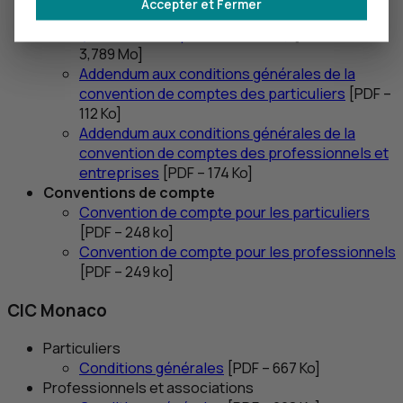
Accepter et Fermer
Conditions générales Clients Professionnels
(fascicule complet Juillet 2026)
[
PDF
–
3,789 Mo]
Addendum aux conditions générales de la
convention de comptes des particuliers
[
PDF
–
112 Ko]
Addendum aux conditions générales de la
convention de comptes des professionnels et
entreprises
[
PDF
– 174 Ko]
Conventions de compte
Convention de compte pour les particuliers
[
PDF
– 248 ko]
Convention de compte pour les professionnels
[
PDF
– 249 ko]
CIC
Monaco
Particuliers
Conditions générales
[
PDF
– 667
Ko
]
Professionnels et associations