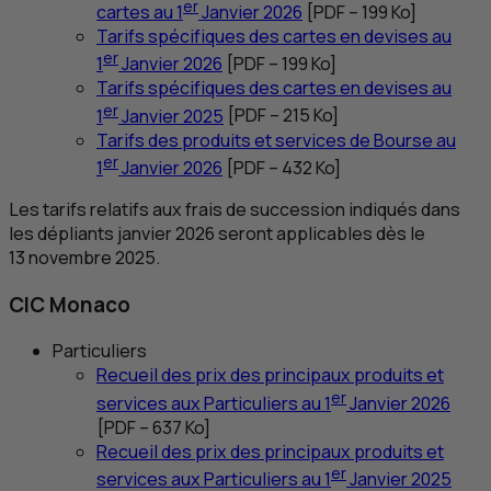
er
cartes au 1
Janvier 2026
[
PDF
– 199
Ko
]
Tarifs spécifiques des cartes en devises au
er
1
Janvier 2026
[
PDF
– 199
Ko
]
Tarifs spécifiques des cartes en devises au
er
1
Janvier 2025
[
PDF
– 215
Ko
]
Tarifs des produits et services de Bourse au
er
1
Janvier 2026
[
PDF
– 432
Ko
]
Les tarifs relatifs aux frais de succession indiqués dans
les dépliants janvier 2026 seront applicables dès le
13 novembre 2025.
CIC
Monaco
Particuliers
Recueil des prix des principaux produits et
er
services aux Particuliers au 1
Janvier 2026
[
PDF
– 637
Ko
]
Recueil des prix des principaux produits et
er
services aux Particuliers au 1
Janvier 2025