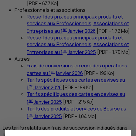
[
PDF
– 637
Ko
]
Professionnels et associations
Recueil des prix des principaux produits et
services aux Professionnels, Associations et
er
Entreprises au 1
Janvier 2026
[
PDF
– 1,72
Mo
]
Recueil des prix des principaux produits et
services aux Professionnels, Associations et
er
Entreprises au 1
Janvier 2025
[
PDF
– 1,70
Mo
]
Autres
Frais de conversions en euro des opérations
er
cartes au 1
janvier 2026
[
PDF
– 199
Ko
]
Tarifs spécifiques des cartes en devises au
er
1
Janvier 2026
[
PDF
– 199
Ko
]
Tarifs spécifiques des cartes en devises au
er
1
Janvier 2025
[
PDF
– 215
Ko
]
Tarifs des produits et services de Bourse au
er
1
Janvier 2025
[
PDF
– 1,04
Mo
]
Les tarifs relatifs aux frais de succession indiqués dans
les dépliants janvier 2026 seront applicables dès le