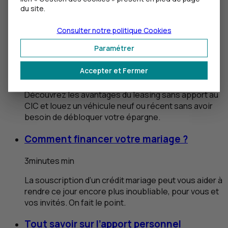
du site.
Consulter notre politique
Cookies
Paramétrer
Le
leasing
LOA
ou
LLD
sans apport
Accepter et Fermer
3
minutes
min
Découvrez les avantages du
leasing
sans apport au
CIC
et louez un véhicule neuf ou récent sans avoir
besoin de débloquer votre épargne.
Comment financer votre mariage ?
3
minutes
min
La souscription d’un crédit mariage peut vous aider à
rendre ce jour encore plus inoubliable, pour vous et
vos invités. On fait le point.
Tout savoir sur l’apport personnel