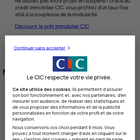
Ne laissez pas votre projet en suspens ! Grâce au
crédit immobilier
CIC
, vous profitez d’un taux fixe
allié à la souplesse de la modularité.
Découvrir le prêt immobilier
CIC
Possibilité de baisser ou d’augmenter vos
mensualités
Continuer sans accepter
Pas de montant minimum ou maximum
Nos conseils pratiques
Le CIC respecte votre vie privée.
Ce site utilise des cookies.
Ils permettent d'assurer
son bon fonctionnement et, avec nos partenaires, d'en
mesurer son audience, de réaliser des statistiques et
de vous proposer des informations et de la publicité
personnalisées en fonction de votre profil et de votre
navigation.
Nous conservons vos choix pendant 6 mois. Vous
pouvez à tout moment changer d’avis en cliquant sur le
lien « Gestion des cookies » présent en pied de page