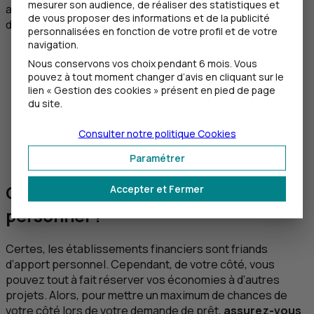
mesurer son audience, de réaliser des statistiques et
années. Peut-être le saviez-vous déjà mais, il existe
de vous proposer des informations et de la publicité
d’autres sources d’apport telles que :
personnalisées en fonction de votre profil et de votre
navigation.
le don et/ou l’héritage familial ;
Nous conservons vos choix pendant 6 mois. Vous
l’épargne salariale ;
pouvez à tout moment changer d’avis en cliquant sur le
la revente d’un bien ;
lien « Gestion des cookies » présent en pied de page
les placements financiers (Assurance-vie, Plan
du site.
d’Épargne en Actions) ;
mais également les économies personnelles en
Consulter notre politique
Cookies
espèces (les paiements reçus par un notaire ne
Paramétrer
pouvant dépasser 3 000 €).
Comment emprunter sans apport
Accepter et Fermer
personnel ?
Certes, les établissements financiers sont friands
d’apport personnel. Cependant, de votre côté, vous
pouvez tout à fait réserver vos économies à d’autres
projets. Alors, pour mettre un maximum de chances de
votre côté lors de votre demande de prêt,
assurez-vous