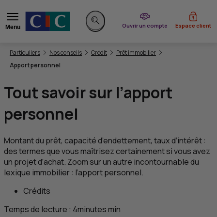
du CIC
Ouvrir un compte
Espace client
Menu
Rechercher sur le site
Vous êtes ici:
Particuliers
Nos conseils
Crédit
Prêt immobilier
Apport personnel
Tout savoir sur l’apport
personnel
Montant du prêt, capacité d’endettement, taux d’intérêt :
des termes que vous maîtrisez certainement si vous avez
un projet d’achat. Zoom sur un autre incontournable du
lexique immobilier : l’apport personnel.
Crédits
Temps de lecture :
4
minutes
min