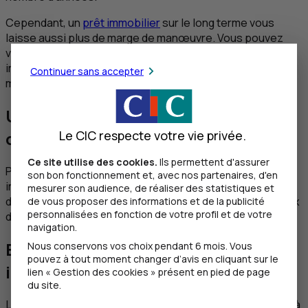
Cependant, un
prêt immobilier
sur le long terme vous
laisse aussi plus de marge de manœuvre. Vous pouvez
vous permettre d’emprunter une somme d’argent plus
importante, tout en réduisant le montant de vos
Continuer sans accepter
mensualités.
Un prêt immobilier court, une
Le CIC respecte votre vie privée.
option souvent intéressante
Ce site utilise des cookies.
Ils permettent d'assurer
Plus vous raccourcissez la durée de votre crédit
son bon fonctionnement et, avec nos partenaires, d'en
immobilier, plus vous réduisez le nombre de mensualités
mesurer son audience, de réaliser des statistiques et
dont vous devez vous acquitter. À quoi s’ajoutent des taux
de vous proposer des informations et de la publicité
personnalisées en fonction de votre profil et de votre
d’intérêt plus attractifs.
navigation.
Estimer la durée idéale pour un prêt
Nous conservons vos choix pendant 6 mois. Vous
pouvez à tout moment changer d’avis en cliquant sur le
immobilier
lien « Gestion des cookies » présent en pied de page
du site.
Les durées pour un crédit immobilier classique vont de 5 à