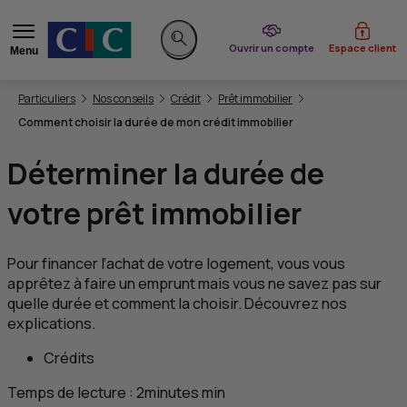
du CIC
Ouvrir un compte
Espace client
Menu
Rechercher sur le site
Vous êtes ici:
Particuliers
Nos conseils
Crédit
Prêt immobilier
Comment choisir la durée de mon crédit immobilier
Déterminer la durée de
votre prêt immobilier
Pour financer l’achat de votre logement, vous vous
apprêtez à faire un emprunt mais vous ne savez pas sur
quelle durée et comment la choisir. Découvrez nos
explications.
Crédits
Temps de lecture :
2
minutes
min