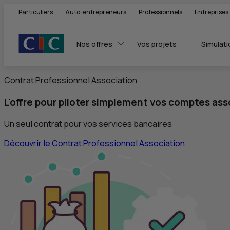
Particuliers
Auto-entrepreneurs
Professionnels
Entreprises
Nos offres
Vos projets
Simulati
Construisons pour que le monde bou
À la une du
CIC
Contrat Professionnel Association
L'offre pour piloter simplement vos comptes ass
Un seul contrat pour vos services bancaires
Découvrir le Contrat Professionnel Association