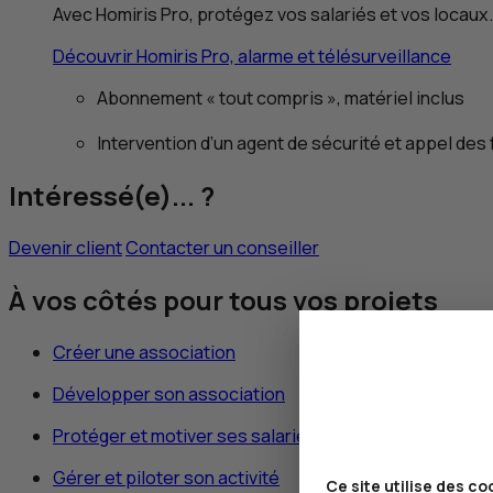
Avec Homiris Pro, protégez vos salariés et vos locaux.
Découvrir Homiris Pro, alarme et télésurveillance
Abonnement « tout compris », matériel inclus
Intervention d’un agent de sécurité et appel des 
Intéressé(e)... ?
Devenir client
Contacter un conseiller
À vos côtés pour tous vos projets
Créer une association
Développer son association
Protéger et motiver ses salariés
Gérer et piloter son activité
Ce site utilise des co