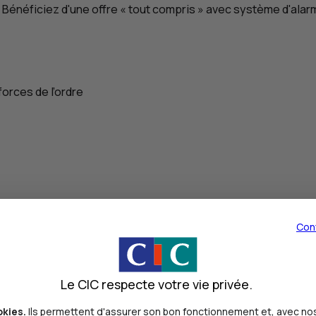
 Bénéficiez d'une offre « tout compris » avec système d'alarm
forces de l’ordre
Con
Le CIC respecte votre vie privée.
okies.
Ils permettent d'assurer son bon fonctionnement et, avec nos