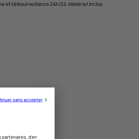
e et télésurveillance 24h/24. Matériel inclus.
tinuer sans accepter
 partenaires, d'en