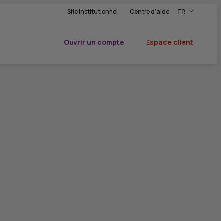
Site institutionnel
Centre d'aide
FR
,Version frança
,Changer de ve
Ouvrir un compte
Espace client
du CIC