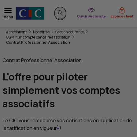
du CIC
Ouvrir un compte
Espace client
Menu
Rechercher sur le site
Vous êtes ici:
Associations
Nos offres
Gestion courante
Ouvrir un compte bancaire association
Contrat Professionnel Association
Contrat Professionnel Association
L'offre pour piloter
simplement
vos comptes
associatifs
Le
CIC
vous rembourse vos cotisations en application de
1
la tarification en vigueur
!