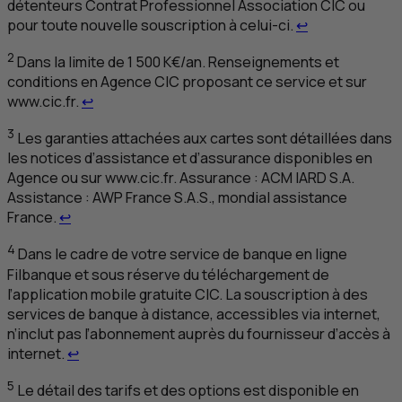
détenteurs Contrat Professionnel Association
CIC
ou
Retour au renv
pour toute nouvelle souscription à celui-ci.
↩
2
Dans la limite de 1 500 K€/an. Renseignements et
conditions en Agence
CIC
proposant ce service et sur
Retour au renvoi 2
www.cic.fr.
↩
3
Les garanties attachées aux cartes sont détaillées dans
les notices d’assistance et d’assurance disponibles en
Agence ou sur www.cic.fr. Assurance :
ACM
IARD
S.A.
Assistance :
AWP
France
S.A.S.
,
mondial assistance
Retour au renvoi 3
France.
↩
4
Dans le cadre de votre service de banque en ligne
Filbanque et sous réserve du téléchargement de
l’application mobile gratuite
CIC
. La souscription à des
services de banque à distance, accessibles via internet,
n’inclut pas l’abonnement auprès du fournisseur d’accès à
Retour au renvoi 4
internet.
↩
5
Le détail des tarifs et des options est disponible en