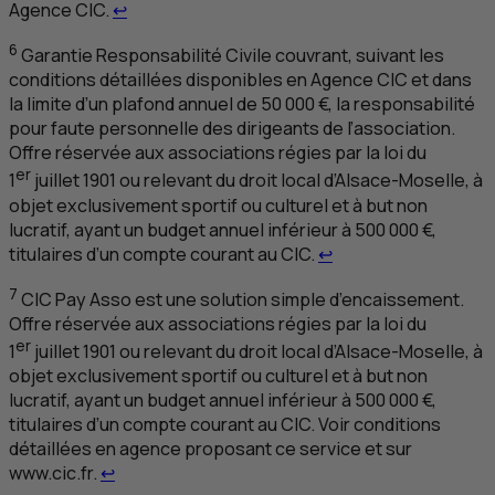
Retour au renvoi 5
Agence
CIC
.
↩
6
Garantie Responsabilité Civile couvrant, suivant les
conditions détaillées disponibles en Agence
CIC
et dans
la limite d’un plafond annuel de 50 000 €, la responsabilité
pour faute personnelle des dirigeants de l’association.
Offre réservée aux associations régies par la loi du
er
1
juillet 1901 ou relevant du droit local d’Alsace-Moselle, à
objet exclusivement sportif ou culturel et à but non
lucratif, ayant un budget annuel inférieur à 500 000 €,
Retour au renvoi 6
titulaires d’un compte courant au
CIC
.
↩
7
CIC
Pay
Asso est une solution simple d’encaissement.
Offre réservée aux associations régies par la loi du
er
1
juillet 1901 ou relevant du droit local d’Alsace-Moselle, à
objet exclusivement sportif ou culturel et à but non
lucratif, ayant un budget annuel inférieur à 500 000 €,
titulaires d’un compte courant au
CIC
. Voir conditions
détaillées en agence proposant ce service et sur
Retour au renvoi 7
www.cic.fr.
↩