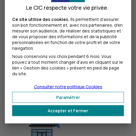
Le CIC respecte votre vie privée.
Monetico Online Asso
Ce site utilise des cookies.
Ils permettent d'assurer
son bon fonctionnement et, avec nos partenaires, d'en
mesurer son audience, de réaliser des statistiques et
Simplifiez les paiements en ligne de vos
de vous proposer des informations et de la publicité
adhérents avec Monetico Online Asso
personnalisées en fonction de votre profil et de votre
navigation.
Proposez une solution de paiement en ligne à vos
Nous conservons vos choix pendant 6 mois. Vous
adhérents, même sans site Internet.
pouvez à tout moment changer d’avis en cliquant sur le
lien « Gestion des cookies » présent en pied de page
Découvrir Monetico Online Asso
du site.
Une solution 100% sécurisée
Consulter notre politique
Cookies
Des encaissements simplifiés même sans site
Paramétrer
internet
Accepter et Fermer