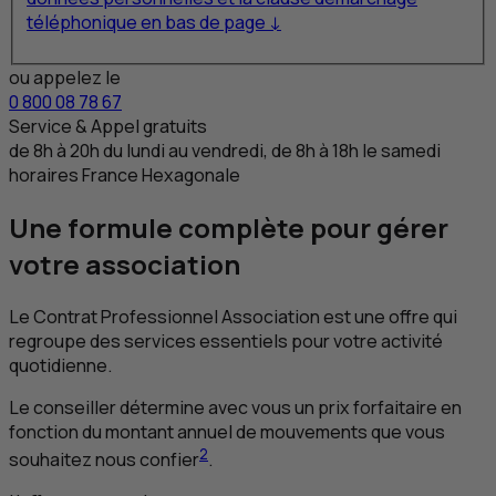
téléphonique en bas de page ↓
ou appelez le
0 800 08 78 67
Service & Appel gratuits
de 8
h
à 20
h
du lundi au vendredi, de 8
h
à 18
h
le samedi
horaires France Hexagonale
Une formule complète pour gérer
votre association
Le Contrat Professionnel Association est une offre qui
regroupe des services essentiels pour votre activité
quotidienne.
Le conseiller détermine avec vous un prix forfaitaire en
fonction du montant annuel de mouvements que vous
2
souhaitez nous confier
.