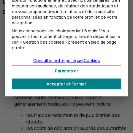
Créer et immatriculer une
mesurer son audience, de réaliser des statistiques et
association : combien ça coûte ?
de vous proposer des informations et de la publicité
personnalisées en fonction de votre profil et de votre
navigation.
Nous conservons vos choix pendant 6 mois. Vous
pouvez à tout moment changer d’avis en cliquant sur le
lien « Gestion des cookies » présent en pied de page
du site.
Consulter notre politique
Cookies
Paramétrer
Accepter et Fermer
La création d'une association peut entraîner
certains coûts, même si ceux-ci restent
généralement modiques. Ils peuvent inclure :
les frais de rédaction et de publication des
statuts ;
les coûts de déclaration auprès des autorités