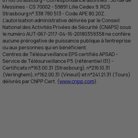
Messines -
CS
70002 - 59891
Lille Cedex
9.
RCS
Strasbourg n° 338 780 513 - Code
APE
80.20Z.
L’autorisation administrative délivrée par le Conseil
National des Activités Privées de Sécurité (CNAPS) sous
le numéro AUT-067-2117-04-16-20180359358 ne confère
aucune prérogative de puissance publique à l'entreprise
ou aux personnes qui en bénéficient.
Centres de Télésurveillance
EPS
certifiés APSAD -
Service de Télésurveillance P5 (référentiel I31) -
Certificats n°163.00.31 (Strasbourg), n°216.10.31
(Verlinghem), n°162.00.31 (Vineuil) et n°241.21.31 (Tours)
délivrés par
CNPP
Cert. (
www.cnpp.com
).