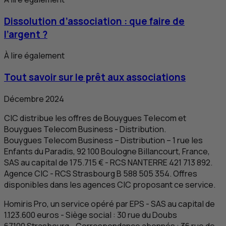
Dissolution d’association : que faire de
l’argent ?
À lire également
Tout savoir sur le prêt aux associations
Décembre 2024
CIC
distribue les offres de Bouygues Telecom et
Bouygues Telecom Business - Distribution.
Bouygues Telecom Business – Distribution – 1 rue les
Enfants du Paradis, 92 100 Boulogne Billancourt, France,
SAS
au capital de 175.715 € -
RCS
NANTERRE 421 713 892.
Agence
CIC
-
RCS
Strasbourg B 588 505 354. Offres
disponibles dans les agences
CIC
proposant ce service.
Homiris Pro, un service opéré par
EPS
-
SAS
au capital de
1.123.600 euros - Siège social : 30 rue du Doubs
67100
Strasbourg
- Correspondance abonnés : 36 rue de