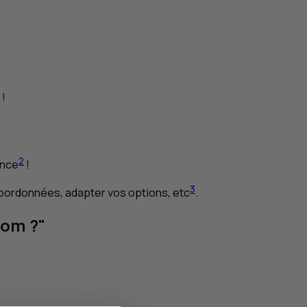
 !
2
ance
!
3
 coordonnées, adapter vos options,
etc
.
com ?"