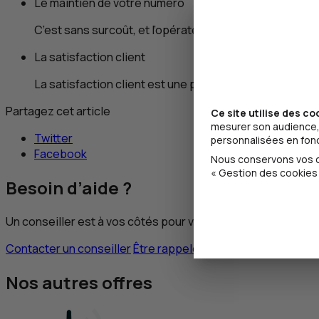
Le maintien de votre numéro
C’est sans surcoût, et l’opérateur s’occupe de tout.
La satisfaction client
La satisfaction client est une priorité. Des téléconse
Partagez cet article
Ce site utilise des co
mesurer son audience, 
Twitter
personnalisées en fonct
Facebook
Nous conservons vos ch
« Gestion des cookies 
Besoin d’aide ?
Un conseiller est à vos côtés pour vous accompagner.
Contacter un conseiller
Être rappelé
Nos autres offres