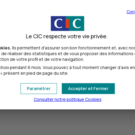
Con
illers sont là pour vous accompagner et répondre au mieux à 
Le CIC respecte votre vie privée.
okies.
Ils permettent d'assurer son bon fonctionnement et, avec nos
de réaliser des statistiques et de vous proposer des informations e
ion de votre profil et de votre navigation.
oix pendant 6 mois. Vous pouvez à tout moment changer d’avis en cl
» présent en pied de page du site.
Paramétrer
Accepter et Fermer
Consulter notre politique
Cookies