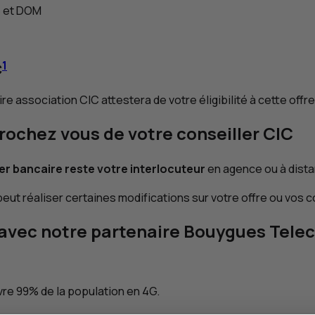
e et
DOM
1
C
aire association
CIC
attestera de votre éligibilité à cette offre
prochez vous de votre conseiller
CIC
er bancaire reste votre interlocuteur
en agence ou à dist
peut réaliser certaines modifications sur votre offre ou vos
o avec notre partenaire Bouygues Tele
re 99% de la population en 4
G
.