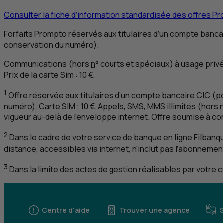
Consulter la fiche d’information standardisée des offres P
Forfaits Prompto réservés aux titulaires d’un compte banc
conservation du numéro).
Communications (hors
n
° courts et spéciaux) à usage privé
Prix de la carte Sim : 10 €.
1
Offre réservée aux titulaires d’un compte bancaire
CIC
(po
numéro). Carte
SIM
: 10 €. Appels,
SMS
,
MMS
illimités (hors
vigueur au-delà de l’enveloppe internet. Offre soumise à con
2
Dans le cadre de votre service de banque en ligne Filbanq
distance, accessibles via internet, n’inclut pas l’abonneme
3
Dans la limite des actes de gestion réalisables par votre 
Centre d'aide
Trouver une agence