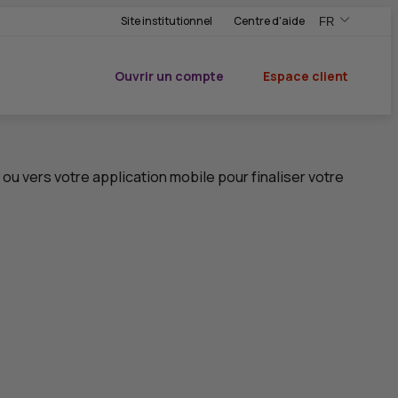
Site institutionnel
Centre d'aide
FR
,Version frança
,Changer de ve
Ouvrir un compte
Espace client
du CIC
ou vers votre application mobile pour finaliser votre