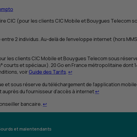
rompto
aire
CIC
(pour les clients
CIC
Mobile et Bouygues Telecom sou
 entre 2 individus. Au-delà de l’enveloppe internet (hors
MM
ur les clients
CIC
Mobile et Bouygues Telecom sous réserve 
n
° courts et spéciaux). 20
Go
en France métropolitaine dont 
Retour au renvoi 1
ditions, voir
Guide des Tarifs
.
↩
ue et sous réserve du téléchargement de l’application mobile
Retour au renvoi
nt auprès du fournisseur d’accès à internet
↩
Retour au renvoi 3
conseiller bancaire.
↩
Sourds et malentendants