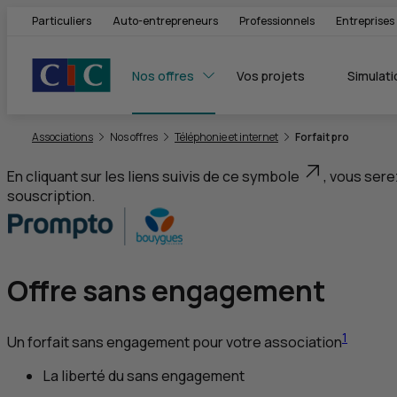
Particuliers
Auto-entrepreneurs
Professionnels
Entreprises
Nos offres
Vos projets
Simulati
Vous êtes ici:
Associations
Nos offres
Téléphonie et internet
Forfait pro
En cliquant sur les liens suivis de ce symbole
, vous sere
souscription.
Offre sans engagement
1
Un forfait sans engagement pour votre association
La liberté du sans engagement