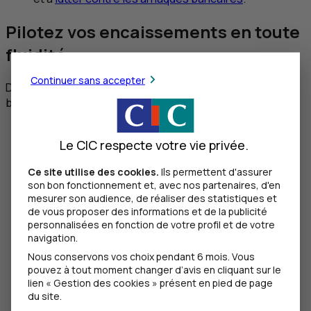
Pilotez vos encaissements en toute
fluidité
Continuer sans accepter
Déterminez la solution de paiement la plus adaptée à vos
besoins et à votre activité.
Le CIC respecte votre vie privée.
Proposez des encaissements
Ce site utilise des cookies.
Ils permettent d'assurer
2
par carte bancaire
simples et
son bon fonctionnement et, avec nos partenaires, d'en
mesurer son audience, de réaliser des statistiques et
rapides
de vous proposer des informations et de la publicité
personnalisées en fonction de votre profil et de votre
navigation.
Pour les paiements en point de vente, la meilleure
Nous conservons vos choix pendant 6 mois. Vous
solution est d’installer un terminal de paiement
pouvez à tout moment changer d’avis en cliquant sur le
électronique (
TPE
). Avec nos
TPE
, fidélisez vos
lien « Gestion des cookies » présent en pied de page
adhérents en leur accordant des facilités de
du site.
paiement et en acceptant tous les grands réseaux