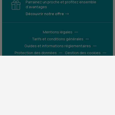
Parrainez un proche et profitez ensemble
d’avantages
Découvrir notre offre
Mentions légales
Tarifs et conditions générales
Guides et informations réglementaires
Protection des données
Gestion des cookies
Fraude et sécurité bancaire
VDP
Accessibilité
Déclaration d’accessibilité : partiellement
conforme
Construisons pour que le monde bouge