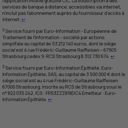
l’application mobile gratuite
CIC
. La souscription à des
services de banque à distance, accessibles via internet,
n’inclut pas l’abonnement auprès du fournisseur d’accès à
Retour au renvoi 1
internet.
↩
2
Service fourni par
Euro-Information
- Européenne de
Traitement de l’Information - société par actions
simplifiée au capital de 53 212 140 euros, dont le siège
social est 4 rue Frédéric-Guillaume Raiffeisen – 67905
Retour
Strasbourg cedex
9.
RCS
Strasbourg B 312 730 674.
↩
3
Service fourni par
Euro-Information Épithète. Euro-
Information Épithète
,
SAS
, au capital de 3 500 000 € dont le
siège social est au 4 rue Frédéric-Guillaume Raiffeisen
67000 Strasbourg, inscrite au
RCS
de Strasbourg sous le
n° 822 035 242.
ICS
:
FR
53ZZZ818DC4 Emetteur :
Euro-
Retour au renvoi 3
Information Épithète
.
↩