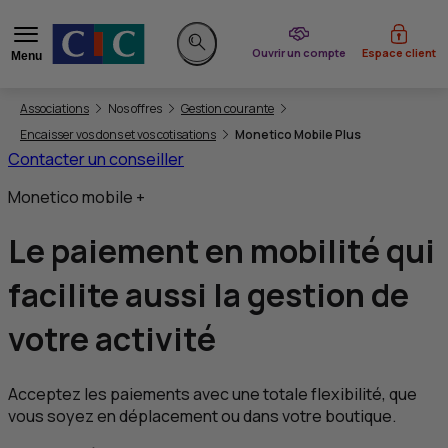
du CIC
Ouvrir un compte
Espace client
Menu
Rechercher sur le site
Vous êtes ici:
Associations
Nos offres
Gestion courante
Encaisser vos dons et vos cotisations
Monetico Mobile Plus
Contacter un conseiller
Monetico mobile +
Le
paiement en mobilité
qui
facilite aussi la gestion de
votre activité
Acceptez les paiements avec une totale flexibilité, que
vous soyez en déplacement ou dans votre boutique.