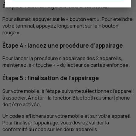
Étape 3 : démarrage de votre terminal.
Pour allumer, appuyer sur le « bouton vert ». Pour éteindre
votre terminal, appuyez longuement sur le « bouton
rouge ».
Étape 4 : lancez une procédure d’appairage
Pour lancer la procédure d’appairage des 2 appareils,
maintenez la « touche + » du lecteur de cartes enfoncée.
Étape 5 : finalisation de l’appairage
Sur votre mobile, à l’étape suivante sélectionnez l’appareil
à associer. À noter : la fonction
Bluetooth
du smartphone
doit être activée.
Un code s’affichera sur votre mobile et sur votre appareil.
Pour finaliser l’appairage, vous devrez valider la
conformité du code sur les deux appareils.