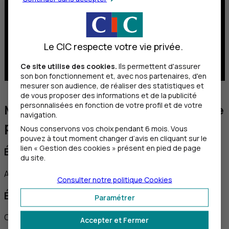
Le CIC respecte votre vie privée.
Ce site utilise des cookies.
Ils permettent d'assurer
son bon fonctionnement et, avec nos partenaires, d'en
mesurer son audience, de réaliser des statistiques et
de vous proposer des informations et de la publicité
personnalisées en fonction de votre profil et de votre
Monetico Mobile +, votre solution de
navigation.
paiement mobile
Nous conservons vos choix pendant 6 mois. Vous
pouvez à tout moment changer d’avis en cliquant sur le
lien « Gestion des cookies » présent en pied de page
Étape 1 : l’authentification
du site.
Authentifiez-vous sur l’application Monetico Mobile +.
Consulter notre politique
Cookies
Étape 2 : sélection du modèle de l’appareil
Paramétrer
Choisissez votre modèle de terminal de paiement.
Accepter et Fermer