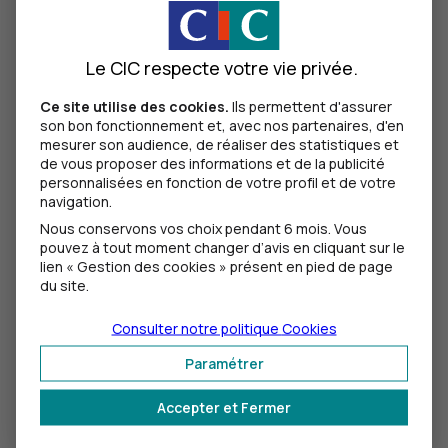
2
minutes
min
Le
CIC
revient sur les étapes nécessaires à la
Le CIC respecte votre vie privée.
remise et l’encaissement d’un chèque.
Ce site utilise des cookies.
Ils permettent d'assurer
Mutuelle artisan : protégez votre santé
son bon fonctionnement et, avec nos partenaires, d'en
mesurer son audience, de réaliser des statistiques et
Assurances
de vous proposer des informations et de la publicité
personnalisées en fonction de votre profil et de votre
5
minutes
min
navigation.
Nous conservons vos choix pendant 6 mois. Vous
Vous savez gérer vos chantiers, vos devis, vos
pouvez à tout moment changer d’avis en cliquant sur le
urgences. Mais qu’en est-il de votre santé ?
lien « Gestion des cookies » présent en pied de page
du site.
Dissolution d’association : que faire de
l’argent ?
Consulter notre politique
Cookies
Paramétrer
Comptes
2
minutes
min
Accepter et Fermer
Lorsque les difficultés s’accumulent, la dissolution