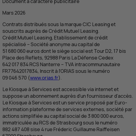
Document à caractère publicitaire
Mars 2026
Contrats distribués sous la marque
CIC
Leasing et
souscrits auprès de Crédit Mutuel Leasing.
Crédit Mutuel Leasing, Etablissement de crédit
spécialisé – Société anonyme au capital de
51 680 060 euros dont le siège social est Tour D2, 17 bis
Place des Reflets, 92988 Paris La Défense Cedex
642 017 834
RCS
Nanterre –
TVA
intracommunautaire
FR
77642017834, Inscrit à l’ORIAS sous le numéro
09 046 570 (
www.orias.fr
).
Le Kiosque à Services est accessible via internet et
suppose un abonnement auprès d’un fournisseur d’accès.
Le Kiosque à Services est un service proposé par
Euro-
information plateforme de services externes
, société par
actions simplifiée au capital social de 3 800 000 euros,
immatriculée au
RCS
de Strasbourg sous le numéro
882 487 408 sise 4 rue Fréderic Guillaume Raiffeisen
67000 Strasbourg.