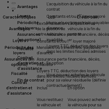
L’acquisition du véhicule à la fin du
Avantages
contrat
er
Loyers
Constants et/ou 1
loyer majoré
Caractéristiques
LLD
Crédit-bail
Périodicité
Mensuels ou trimestriels, payable
L’externalisation
L’acquisition du
des loyers
d’avance
Avantages
de la gestion de
véhicule à la fin du
votre véhicule
contrat
Assurances
Assurance perte financière, décès
(en options)
invalidité
er
Loyers
Constants et/ou 1
loyer majoré
Loyers
TTC
, déduction des loyers
Périodicité des
Mensuels ou trimestriels, payables
Fiscalité
dans les limites fiscales admises
loyers
d’avance
Contrat
Assurances (en
Assurance perte financière, décès,
d'entretien et
En option
options)
invalidité
d'assistance
Loyers
TTC
, déduction des loyers
Fiscalité
Vous pouvez acheter le véhicule
dans les limites fiscales admises
Fin de contrat
pour sa valeur résiduelle (définie
Contrat
contractuellement)
d'entretien et
Inclus
En option
d'assistance
Vous restituez
Vous pouvez acheter
le véhicule et
le véhicule pour sa