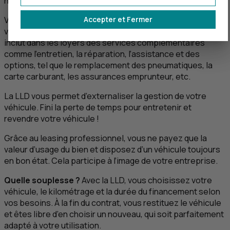
n’en payer que l’usage.
Accepter et Fermer
Vous voulez planifier les coûts globaux associés à votre
véhicule professionnel ? La location longue durée (
LLD
)
inclut dans les loyers des services complémentaires
comme l’entretien, la réparation, l’assistance et des
options, tel que le remplacement des pneumatiques, la
carte carburant, les assurances emprunteur, etc.
La
LLD
vous permet d’externaliser la gestion de votre
véhicule. Fini la perte de temps pour entretenir et
revendre votre véhicule !
Grâce au leasing professionnel, vous ne payez que la
valeur d’usage du bien et disposez d’un véhicule toujours
en bon état. Cela participe à l’image de votre entreprise.
Quelle souplesse ?
Avec la
LLD
, vous choisissez votre
véhicule, le kilométrage et la durée du financement selon
vos besoins. À la fin du contrat, vous restituez le véhicule
et êtes libre d’en choisir un nouveau, qui soit parfaitement
adapté à votre utilisation.