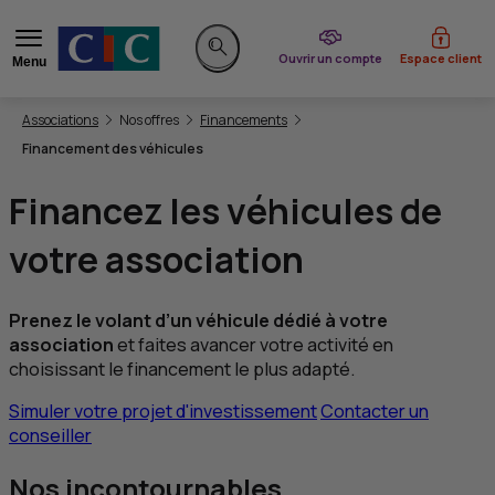
du CIC
Ouvrir un compte
Espace client
Menu
Rechercher sur le site
Vous êtes ici:
Associations
Nos offres
Financements
Financement des véhicules
Financez les véhicules de
votre association
Prenez le volant d’un véhicule dédié à votre
association
et faites avancer votre activité en
choisissant le financement le plus adapté.
Simuler votre projet d'investissement
Contacter un
conseiller
Nos incontournables