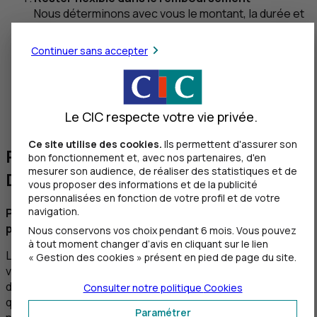
Nous déterminons avec vous le montant, la durée et
le taux de votre prêt, de façon à adapter le plan de
remboursement à votre activité et aux variations
Continuer sans accepter
saisonnières.
Décider de rembourser par anticipation
Vous pouvez rembourser le prêt en avance, quand
vous le voulez, selon les termes établis dans votre
Le CIC respecte votre vie privée.
contrat.
Ce site utilise des cookies.
Ils permettent d'assurer son
Pourquoi choisir la Location Longue
bon fonctionnement et, avec nos partenaires, d'en
mesurer son audience, de réaliser des statistiques et de
Durée ?
vous proposer des informations et de la publicité
personnalisées en fonction de votre profil et de votre
navigation.
Pour simplifier votre gestion de véhicules
professionnels
Nous conservons vos choix pendant 6 mois. Vous pouvez
à tout moment changer d’avis en cliquant sur le lien
La location longue durée (
LLD
) a le vent en poupe pour les
« Gestion des cookies » présent en pied de page du site.
véhicules professionnels. Il faut dire que sa souplesse
d’utilisation présente bien des avantages pour tous ceux
Consulter notre politique
Cookies
qui recherchent avant tout à disposer d’un véhicule et à
Paramétrer