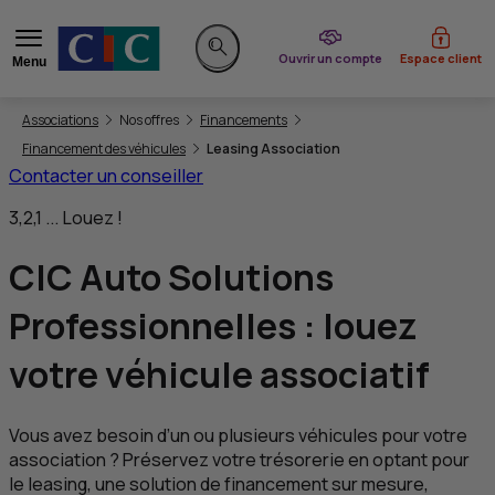
du CIC
Ouvrir un compte
Espace client
Menu
Rechercher sur le site
Vous êtes ici:
Associations
Nos offres
Financements
Financement des véhicules
Leasing Association
Contacter un conseiller
3,2,1 ... Louez !
CIC
Auto Solutions
Professionnelles :
louez
votre véhicule associatif
Vous avez besoin d’un ou plusieurs véhicules pour votre
association ? Préservez votre trésorerie en optant pour
le
leasing
, une solution de financement sur mesure,