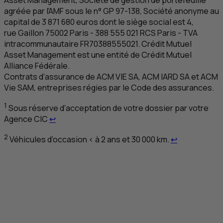
agréée par l’
AMF
sous le n°
GP
97-138, Société anonyme au
capital de 3 871 680 euros dont le siège social est 4,
rue Gaillon 75002 Paris - 388 555 021
RCS
Paris -
TVA
intracommunautaire FR70388555021. Crédit Mutuel
Asset Management est une entité de Crédit Mutuel
Alliance Fédérale.
Contrats d’assurance de
ACM
VIE
SA
,
ACM
IARD
SA
et
ACM
Vie
SAM
, entreprises régies par le Code des assurances.
1
Sous réserve d’acceptation de votre dossier par votre
Retour au renvoi 1
Agence
CIC
↩
Retour au re
2
Véhicules d’occasion < à 2 ans et 30 000 km.
↩