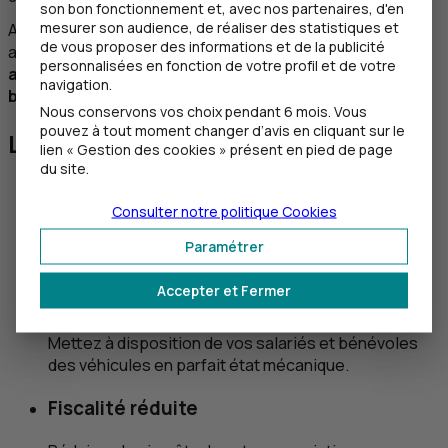
son bon fonctionnement et, avec nos partenaires, d'en
mesurer son audience, de réaliser des statistiques et
Avec la
LLD
, louez un ou plusieurs véhicules pour votre
de vous proposer des informations et de la publicité
association en toute sérénité.
Démarches
personnalisées en fonction de votre profil et de votre
administratives, réparations, entretien, assistance,
navigation.
bénéficiez d’une offre complète.
Nous conservons vos choix pendant 6 mois. Vous
pouvez à tout moment changer d’avis en cliquant sur le
Les avantages de la
LLD
lien « Gestion des cookies » présent en pied de page
du site.
Gestion simplifiée
Consulter notre politique
Cookies
Externalisez la gestion des véhicules de votre
Paramétrer
association et maîtrisez facilement leur coût.
Accepter et Fermer
Sécurité
Mettez à disposition de vos salariés et bénévoles
des véhicules en parfait état mécanique.
Fiscalité réduite