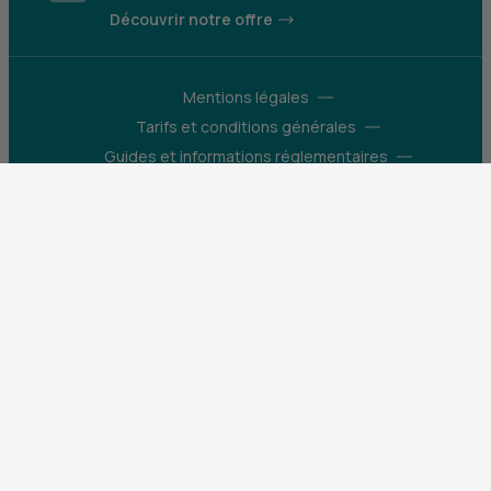
Découvrir notre offre
Mentions légales
Tarifs et conditions générales
Guides et informations réglementaires
Protection des données
Gestion des cookies
Fraude et sécurité bancaire
VDP
Accessibilité
Déclaration d’accessibilité : partiellement
conforme
Construisons pour que le monde bouge
X (Twitter) - CIC
Facebook - CIC
Instagram - CIC
YouTube - CIC
LinkedIn - CIC