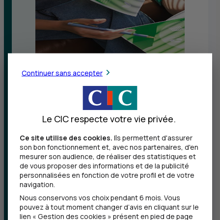
Continuer sans accepter
Une banque qui choisit
d’accélérer les grandes
transformations dont le monde
a besoin
Le CIC respecte votre vie privée.
Ce site utilise des cookies.
Ils permettent d'assurer
son bon fonctionnement et, avec nos partenaires, d'en
En tant qu’entreprise à mission,
CIC
agit
mesurer son audience, de réaliser des statistiques et
concrètement pour accompagner la
de vous proposer des informations et de la publicité
personnalisées en fonction de votre profil et de votre
transition écologique, soutenir une
navigation.
société plus juste et financer l’économie
Nous conservons vos choix pendant 6 mois. Vous
pouvez à tout moment changer d’avis en cliquant sur le
réelle au service de ses clients et des
lien « Gestion des cookies » présent en pied de page