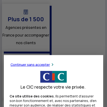
Plus de 1 500
Agences présentes en
France pour accompagner
nos clients
Continuer sans accepter
Près de 20 000
1
Collaborateurs
à la
disposition de leurs
Le CIC respecte votre vie privée.
clients
Ce site utilise des cookies.
Ils permettent d'assurer
son bon fonctionnement et, avec nos partenaires, d'en
mesurer son audience, de réaliser des statistiques et