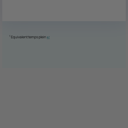
Retour au renvoi 1
1
Equivalent temps plein
↩