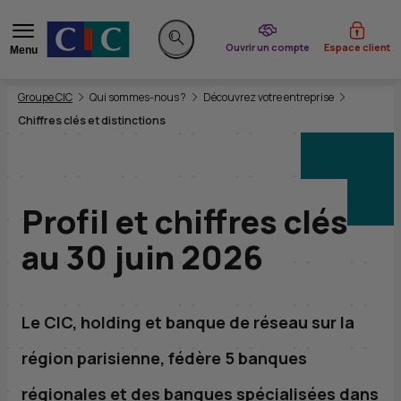
du CIC
Ouvrir un compte
Espace client
Menu
Rechercher sur le site
Vous êtes ici:
Groupe CIC
Qui sommes-nous ?
Découvrez votre entreprise
Chiffres clés et distinctions
Profil et chiffres clés
au 30 juin 2026
Le
CIC
,
holding
et banque de réseau sur la
région parisienne, fédère 5 banques
régionales et des banques spécialisées dans