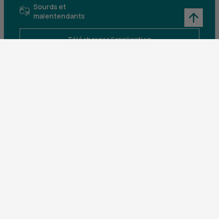
Sourds et
malentendants
Télécharger l'application
Parrainez un proche et profitez ensemble
d’avantages
Découvrir notre offre
Mentions légales
Tarifs et conditions générales
Guides et informations réglementaires
Protection des données
Gestion des cookies
Fraude et sécurité bancaire
VDP
Accessibilité
Déclaration d’accessibilité : partiellement