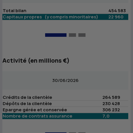
Total bilan
454 583
To
Capitaux propres (y compris minoritaires)
22 960
C
Activité (en millions €)
30/06/2026
Crédits de la clientèle
264 589
Cr
Dépôts de la clientèle
230 428
D
Epargne gérée et conservée
306 232
E
Nombre de contrats assurance
7,0
N