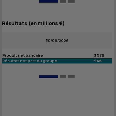
Résultats (en millions €)
30/06/2026
Produit net bancaire
3 579
P
Résultat net part du groupe
946
R