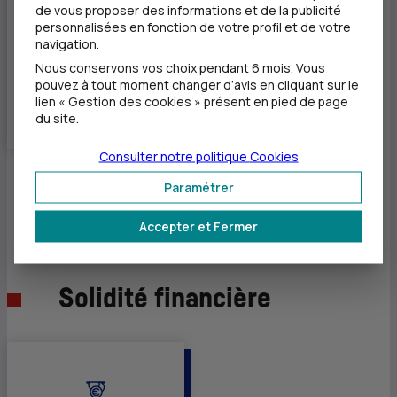
5 succursales
de vous proposer des informations et de la publicité
commerciales
personnalisées en fonction de votre profil et de votre
navigation.
35 bureaux de
représentation
Nous conservons vos choix pendant 6 mois. Vous
pouvez à tout moment changer d’avis en cliquant sur le
lien « Gestion des cookies » présent en pied de page
Présent à l'étranger, le
du site.
CIC compte
Consulter notre politique
Cookies
Paramétrer
Accepter et Fermer
Solidité financière