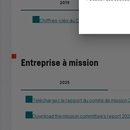
2019
Chiffres-clés du CIC - Édition 2019
[PDF – 
Entreprise à mission
2025
Téléchargez le rapport du comité de mission
Download the mission committee's report 202