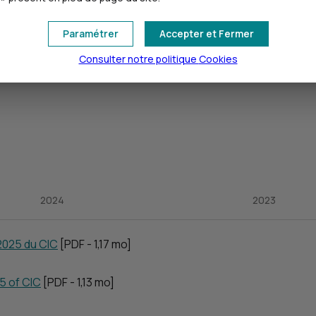
2018
2017
Paramétrer
Accepter et Fermer
297 Ko]
Consulter notre politique
Cookies
2024
2023
 2025 du
CIC
[
PDF
- 1,17
mo
]
5 of
CIC
[
PDF
- 1,13
mo
]