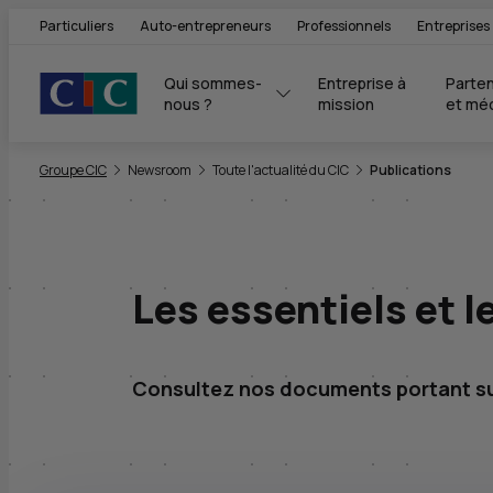
Particuliers
Auto-entrepreneurs
Professionnels
Entreprises
Qui sommes-
Entreprise à 
Parten
nous ?
mission
et mé
Vous êtes ici:
Groupe CIC
Newsroom
Toute l'actualité du CIC
Publications
Les essentiels et l
Consultez nos documents portant sur l