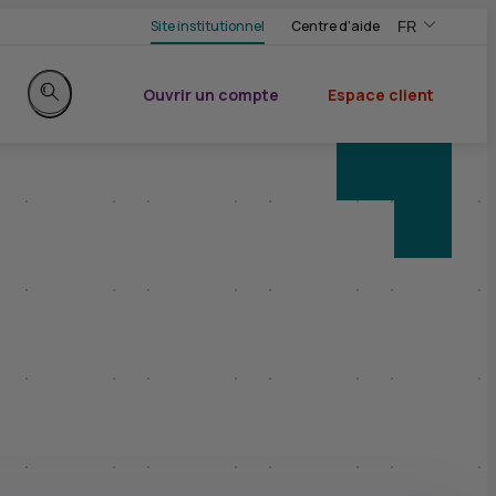
Site institutionnel
Centre d'aide
FR
,Version frança
,Changer de ve
Ouvrir un compte
Espace client
du CIC
Rechercher sur le site