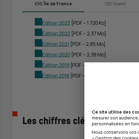
CIC Île de France
CIC Ouest
Édition 2023
[PDF – 1 720 Ko]
Édition 2022
[PDF – 2,37 Mo]
Édition 2021
[PDF – 2,85 Mo]
Édition 2020
[PDF – 2,38 Mo]
Édition 2019
[PDF – 2,65 Mo]
Édition 2018
[PDF – 7,87 Mo]
Ce site utilise des co
mesurer son audience, 
Les chiffres clés du CIC
personnalisées en fonct
Nous conservons vos ch
« Gestion des cookies 