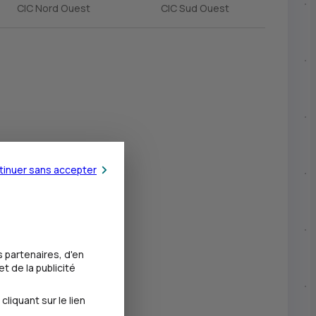
CIC Nord Ouest
CIC Sud Ouest
É
É
É
É
É
tinuer sans accepter
É
 partenaires, d'en
t de la publicité
iquant sur le lien