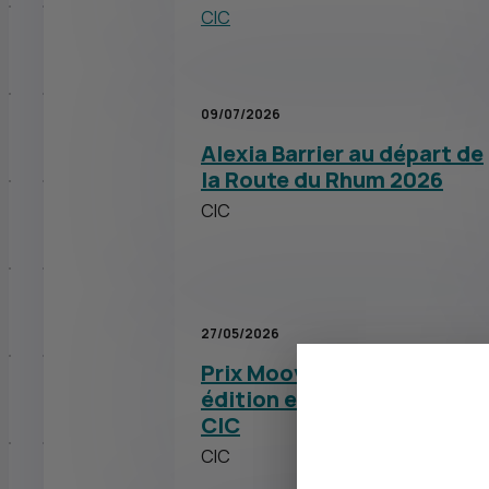
CIC
09/07/2026
Alexia Barrier au départ de
la Route du Rhum 2026
CIC
27/05/2026
Prix Moovjee 2026 : 17e
édition et palmarès avec l
CIC
CIC