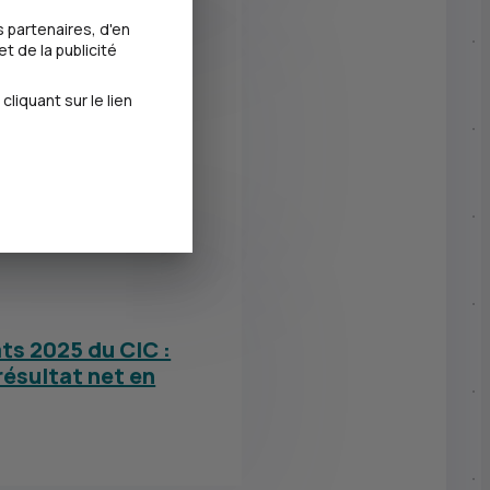
 partenaires, d'en
t de la publicité
 projets cyclisme
iquant sur le lien
58 clubs
ensés par CIC
ts 2025 du CIC :
résultat net en