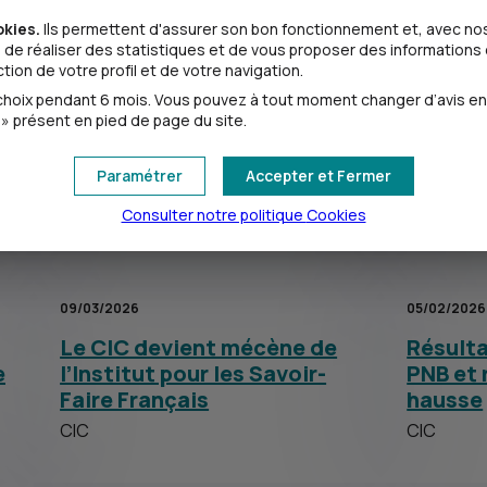
okies.
Ils permettent d'assurer son bon fonctionnement et, avec nos
de réaliser des statistiques et de vous proposer des informations e
02/04/2026
20/03/2026
ion de votre profil et de votre navigation.
CIC, nouveau partenaire
Appel à
oix pendant 6 mois. Vous pouvez à tout moment changer d’avis en cl
» présent en pied de page du site.
majeur du Tro Bro Leon
2026 : 
récomp
CIC
Paramétrer
Accepter et Fermer
CIC
Consulter notre politique
Cookies
09/03/2026
05/02/2026
Le CIC devient mécène de
Résulta
e
l’Institut pour les Savoir-
PNB et 
Faire Français
hausse
CIC
CIC