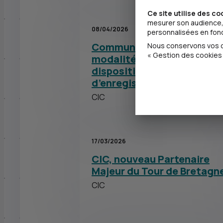
Ce site utilise des co
mesurer son audience, 
08/04/2026
personnalisées en fonct
Communiqué précisant les
Nous conservons vos ch
« Gestion des cookies 
modalités de mise à
disposition du Document
d’enregistrement univ...
CIC
17/03/2026
CIC, nouveau Partenaire
Majeur du Tour de Bretagn
CIC