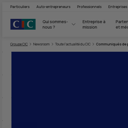
Particuliers
Auto-entrepreneurs
Professionnels
Entreprises
Qui sommes-
Entreprise à 
Parten
nous ?
mission
et mé
Vous êtes ici:
Groupe CIC
Newsroom
Toute l'actualité du CIC
Communiqués de pr