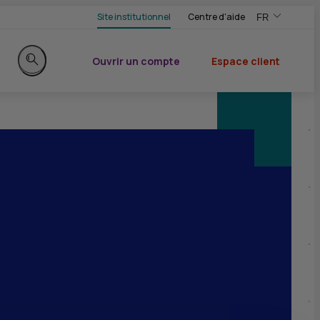
Site institutionnel
Centre d'aide
FR
,Version frança
,Changer de ve
Ouvrir un compte
Espace client
du CIC
Rechercher sur le site