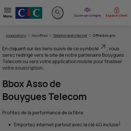
du CIC
Ouvrir un compte
Espace client
Menu
Rechercher sur le site
Vous êtes ici:
Associations
Nos offres
Téléphonie et internet
Offre box pro
En cliquant sur les liens suivis de ce symbole
, vous
serez redirigé vers le site de notre partenaire Bouygues
Telecom ou vers votre application mobile pour finaliser
votre souscription.
B
box Asso de
Bouygues Telecom
Profitez de la performance de la fibre
1
Emportez internet partout avec la clé 4
G
incluse