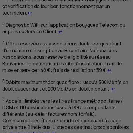
et vérification de leur bon fonctionnement par un
Retour au renvoi 2
technicien.
↩
3
Diagnostic WiFi sur l’application Bouygues Telecom ou
Retour au renvoi 3
auprès du Service Client.
↩
4
Offre réservée aux associations déclarées justifiant
d’un numéro d’inscription au Répertoire National des
Associations, sous réserve d’éligibilité au réseau
Bouygues Telecom jusqu’au site d’installation. Frais de
Retour au
mise en service : 48 € ; frais de résiliation : 59 €.
↩
5
Débits maximum théoriques fibre : jusqu’à 300
Mbit
/
s
en
Retour a
débit descendant et 200
Mbit
/
s
en débit montant.
↩
6
Appels illimités vers les fixes France métropolitaine /
DOM
et 110 destinations jusqu’à 199 correspondants
différents (au-delà : facturés hors forfait).
Communications (hors
n
° courts et spéciaux) à usage
privé entre 2 individus. Liste des destinations disponibles