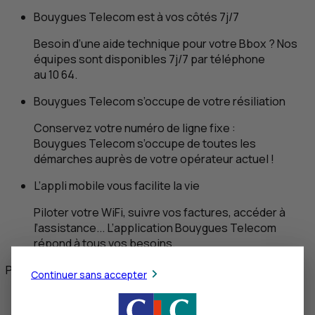
Bouygues Telecom est à vos côtés 7j/7
Besoin d’une aide technique pour votre
B
box ? Nos
équipes sont disponibles 7j/7 par téléphone
au 10 64.
Bouygues Telecom s’occupe de votre résiliation
Conservez votre numéro de ligne fixe :
Bouygues Telecom s’occupe de toutes les
démarches auprès de votre opérateur actuel !
L’appli mobile vous facilite la vie
Piloter votre WiFi, suivre vos factures, accéder à
l’assistance... L’application Bouygues Telecom
répond à tous vos besoins.
Partagez cet article
Continuer sans accepter
Twitter
Facebook