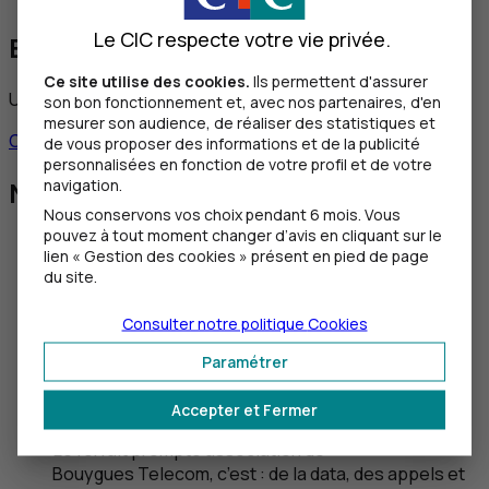
Le CIC respecte votre vie privée.
Besoin d’aide ?
Ce site utilise des cookies.
Ils permettent d'assurer
Un conseiller est à vos côtés pour vous accompagner
son bon fonctionnement et, avec nos partenaires, d'en
mesurer son audience, de réaliser des statistiques et
Contacter un conseiller
Être rappelé
de vous proposer des informations et de la publicité
personnalisées en fonction de votre profil et de votre
navigation.
Nos autres offres
Nous conservons vos choix pendant 6 mois. Vous
pouvez à tout moment changer d’avis en cliquant sur le
lien « Gestion des cookies » présent en pied de page
du site.
Consulter notre politique
Cookies
Paramétrer
Besoin d’un forfait mobile ?
Accepter et Fermer
Le forfait prompto association de
Bouygues Telecom, c’est : de la data, des appels et