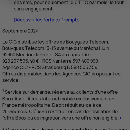
des
sms
, pour seulement 10 €
TTC
par mois, le tout
sans engagement.
Découvrir les forfaits Prompto
Septembre 2024
Le
CIC
distribue les offres de Bouygues Telecom.
Bouygues Telecom 13-15 avenue du Maréchal Juin
92360 Meudon-la-Forêt.
SA
au capital de
929 207 595,48 € -
RCS
Nanterre 397 480 930.
Agence
CIC
-
RCS
Strasbourg B 588 505 354.
Offres disponibles dans les Agences
CIC
proposant ce
service.
1
Service sur demande, réservé aux clients d’une offre
Bbox Asso. Accès Internet mobile exclusivement en
France métropolitaine. Débit réduit au-delà de
20
Go
/mois. Clé 4
G
à restituer en cas de résiliation de
Ret
l’offre Bbox ou de migration vers une offre non éligible.
↩
2
Mise en service de vos équipements Bouygues Telecom