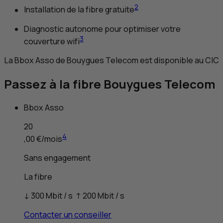
2
Installation de la fibre gratuite
Diagnostic autonome pour optimiser votre
3
couverture wifi
La
B
box Asso de Bouygues Telecom est disponible au
CIC
Passez à la fibre Bouygues Telecom
B
box Asso
20
4
,00 €
/mois
Sans engagement
La fibre
↓ 300
Mbit
/ s ↑ 200
Mbit
/ s
Contacter un conseiller