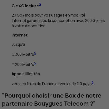
2
Clé 4
G
incluse
20
Go
/ mois pour vos usages en mobilité
Internet garanti dès la souscription avec 200
Go
mis
à votre disposition
Internet
Jusqu’à
5
↓ 300
M
bit/
s
5
↑ 200
M
bit/
s
Appels illimités
6
vers les fixes de France et vers + de 110 pays
"Pourquoi choisir une Box de notre
partenaire Bouygues Telecom ?"