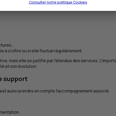
Consulter notre politique
Cookies
e vos factures, pas de complexifier vos processus internes.
ctures ;
ée à croître ou si elle fluctue régulièrement.
tive, mais elle se justifie par l’étendue des services. L’impo
ité et son évolution.
e support
, c’est aussi prendre en compte l’accompagnement associé.
ementation.