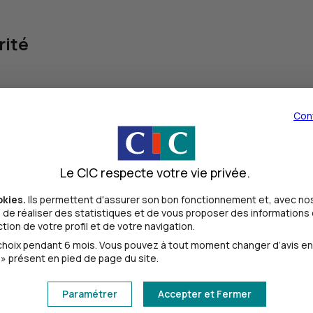
rité
e ;
Con
s, identités clients) ;
restataire fiable et reconnu.
Le CIC respecte votre vie privée.
ns au
CIC
, apportent cette sécurité supplémentaire en s’appu
okies.
Ils permettent d'assurer son bon fonctionnement et, avec nos
on
de réaliser des statistiques et de vous proposer des informations e
ion de votre profil et de votre navigation.
plémentaire. Privilégiez :
oix pendant 6 mois. Vous pouvez à tout moment changer d’avis en cl
» présent en pied de page du site.
mplexe ;
ctures, envoi, relances) ;
Paramétrer
Accepter et Fermer
e caisse,
ERP
, comptabilité).