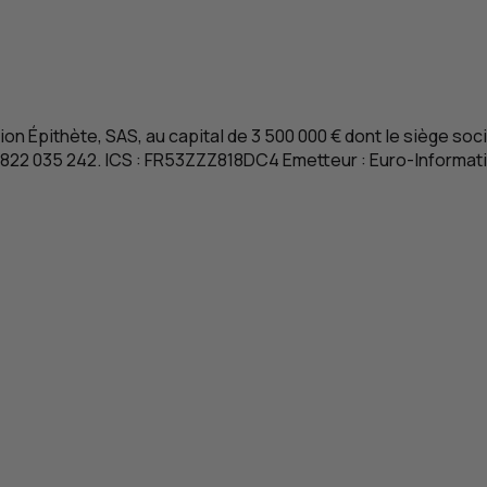
ion Épithète
,
SAS
, au capital de 3 500 000 € dont le siège soc
 822 035 242.
ICS
:
FR
53ZZZ818DC4 Emetteur :
Euro-Informat