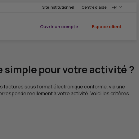
Site institutionnel
Centre d'aide
FR
,Version frança
,Changer de ve
Ouvrir un compte
Espace client
du CIC
simple pour votre activité ?
urs factures sous format électronique conforme, via une
corresponde réellement à votre activité. Voici les critères