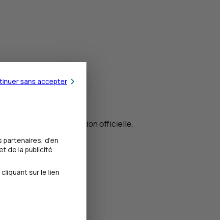
tinuer sans accepter
yant sur une homologation officielle.
 partenaires, d'en
t de la publicité
iquant sur le lien