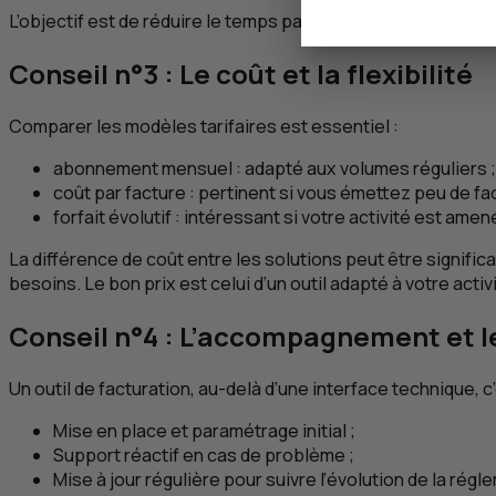
L’objectif est de réduire le temps passé à émettre et suivr
Conseil n°3 : Le coût et la flexibilité
Comparer les modèles tarifaires est essentiel :
abonnement mensuel : adapté aux volumes réguliers ;
coût par facture : pertinent si vous émettez peu de fa
forfait évolutif : intéressant si votre activité est amen
La différence de coût entre les solutions peut être significa
besoins. Le bon prix est celui d’un outil adapté à votre activ
Conseil n°4 : L’accompagnement et l
Un outil de facturation, au-delà d’une interface technique
Mise en place et paramétrage initial ;
Support réactif en cas de problème ;
Mise à jour régulière pour suivre l’évolution de la régl