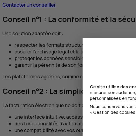
Contacter un conseiller
Conseil n°1 : La conformité et la sécu
Une solution adaptée doit :
respecter les formats structurés exigés par la réform
assurer l’archivage légal et la traçabilité des flux ;
protéger les données sensibles (informations bancaire
garantir la pérennité de son fonctionnement, avec un p
Les plateformes agréées, comme celle que nous proposo
Ce site utilise des co
Conseil n°2 : La simplicité d’utilisati
mesurer son audience, 
personnalisées en fonct
La facturation électronique ne doit pas être une charge sup
Nous conservons vos ch
« Gestion des cookies 
une interface intuitive, accessible sans formation co
des fonctionnalités d’automatisation (génération de fa
une compatibilité avec vos outils existants (logiciel d