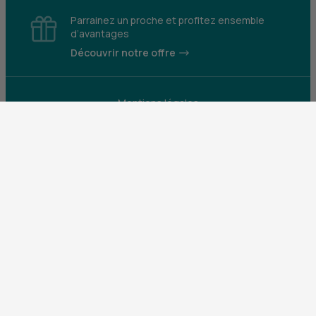
Parrainez un proche et profitez ensemble
d’avantages
Découvrir notre offre
Mentions légales
Tarifs et conditions générales
Guides et informations réglementaires
Protection des données
Gestion des cookies
Fraude et sécurité bancaire
VDP
Accessibilité
Déclaration d’accessibilité : partiellement
conforme
Construisons pour que le monde bouge