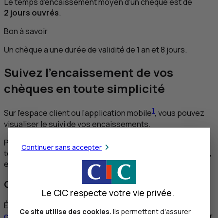
Le temps d’encaissement moyen d’un chèque est de
2 jours ouvrés
.
Bon à savoir
Un chèque a une durée de validité de 1 an et 8 jours.
Suivez l’encaissement de vos
chèques en toute simplicité
1
Sur l’espace client ou l’application mobile
, vous pouvez
visualiser le suivi de vos encaissements.
Pratique, vous accédez à la liste de vos chéquiers et de
Continuer sans accepter
tous les chèques associés qu’ils soient crédités, débités,
en opposition, détruits ou inutilisés.
Chèque de banque : restez vigilant
Le CIC respecte votre vie privée.
Établi par la banque à la demande du client (acheteur),
le
Ce site utilise des cookies.
Ils permettent d'assurer
chèque de banque
est souvent demandé afin de sécuriser