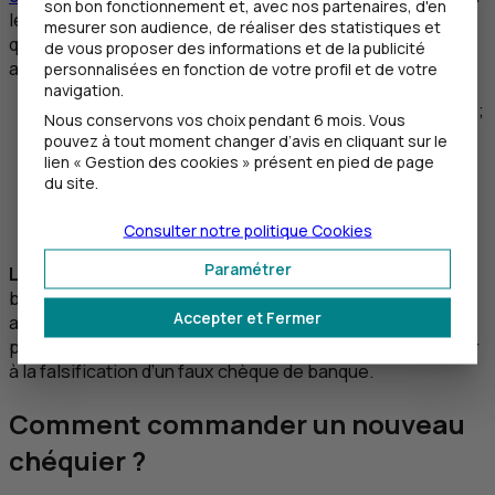
son bon fonctionnement et, avec nos partenaires, d'en
les transactions aux montants élevés. Cependant,
mesurer son audience, de réaliser des statistiques et
quelques précautions restent tout de même à prendre
de vous proposer des informations et de la publicité
afin de vous prémunir d’une éventuelle fraude :
personnalisées en fonction de votre profil et de votre
navigation.
Un filigrane doit apparaître sur le chèque de banque ;
Nous conservons vos choix pendant 6 mois. Vous
Vérifiez que le chèque est émis par une banque en
pouvez à tout moment changer d’avis en cliquant sur le
France ;
lien « Gestion des cookies » présent en pied de page
Vérifiez qu’aucune rature ou autre trace particulière
du site.
ne soit présente ;
Consulter notre politique
Cookies
Contacter la banque émettrice.
Paramétrer
Le conseil du
CIC
: évitez les transactions par chèque de
banque le week-end, votre banque pourra ainsi procéder
Accepter et Fermer
aux vérifications nécessaires. Ne transmettez pas de
photo ou photocopie de votre chèque, elle pourrait servir
à la falsification d’un faux chèque de banque.
Comment commander un nouveau
chéquier ?