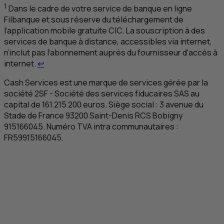
1
Dans le cadre de votre service de banque en ligne
Filbanque et sous réserve du téléchargement de
l’application mobile gratuite
CIC
. La souscription à des
services de banque à distance, accessibles via internet,
n’inclut pas l’abonnement auprès du fournisseur d’accès à
Retour au renvoi 1
internet.
↩
Cash Services est une marque de services gérée par la
société 2
SF
-
Société des services fiducaires
SAS
au
capital de 161 215 200 euros. Siège social : 3 avenue du
Stade de France 93200 Saint-Denis
RCS
Bobigny
915166045. Numéro
TVA
intra communautaires :
FR
59915166045.