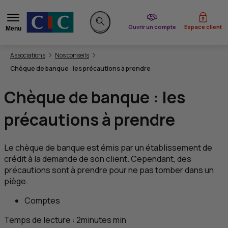
du CIC
Ouvrir un compte
Espace client
Menu
Rechercher sur le site
Vous êtes ici:
Associations
Nos conseils
Chèque de banque : les précautions à prendre
Chèque de banque : les
précautions à prendre
Le chèque de banque est émis par un établissement de
crédit à la demande de son client. Cependant, des
précautions sont à prendre pour ne pas tomber dans un
piège.
Comptes
Temps de lecture :
2
minutes
min