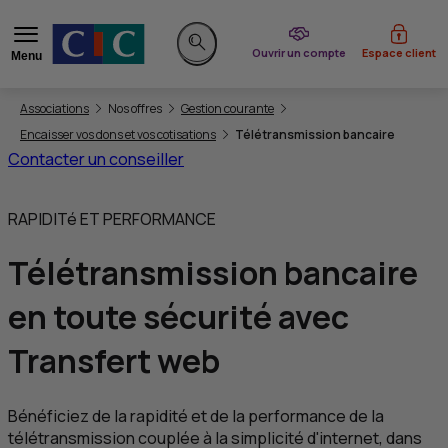
du CIC
Ouvrir un compte
Espace client
Menu
Rechercher sur le site
Vous êtes ici:
Associations
Nos offres
Gestion courante
Encaisser vos dons et vos cotisations
Télétransmission bancaire
Contacter un conseiller
RAPIDITé ET PERFORMANCE
Télétransmission bancaire
en toute sécurité avec
Transfert web
Bénéficiez de la rapidité et de la performance de la
télétransmission couplée à la simplicité d'internet, dans