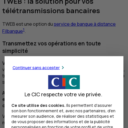
T
WEB : la solution pour vos
télétransmissions bancaires
T
WEB est une option du
service de banque à distance
1
Filbanque
.
Transmettez vos opérations en toute
simplicité
Vous choisissez le type de fichier à transmettre
:
Continuer sans accepter
virements, lettres de change relevé (
LCR
), prélèvements,
transferts internationaux,
etc
. à partir d'un fichier préparé
sur votre ordinateur.
Avec
T
WEB, simplifiez vos procédures avec efficacité
Le CIC respecte votre vie privée.
et gagnez un temps précieux dans le traitement des
opérations de banque.
Ce site utilise des cookies.
Ils permettent d'assurer
son bon fonctionnement et, avec nos partenaires, d'en
Vous pouvez valider tous vos fichiers transmis par
T
WEB
mesurer son audience, de réaliser des statistiques et
de vous proposer des informations et de la publicité
mais aussi modifier auparavant :
personnalisées en fonction de votre profil et de votre