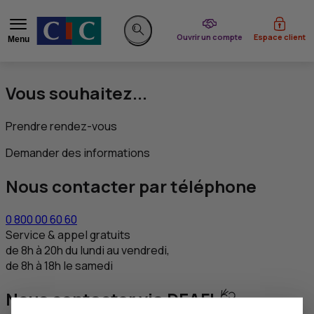
du CIC
Ouvrir un compte
Espace client
Menu
Rechercher sur le site
Vous souhaitez...
Prendre rendez-vous
Demander des informations
Nous contacter par téléphone
0 800 00 60 60
Service & appel gratuits
de 8h à 20h du lundi au vendredi,
de 8h à 18h le samedi
Nous contacter via DEAFI