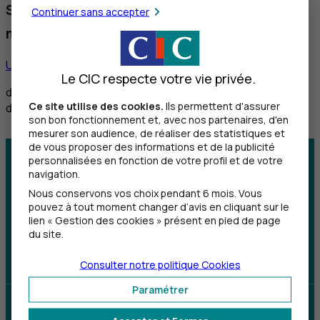
Service réservé aux personnes sourdes et
Continuer sans accepter
malentendantes
Utiliser ce service
Le CIC respecte votre vie privée.
de 8h30 à 12h et de 14h à 18h du lundi au vendredi,
Ce site utilise des cookies.
Ils permettent d'assurer
de 8h30 à 12h le samedi
son bon fonctionnement et, avec nos partenaires, d'en
mesurer son audience, de réaliser des statistiques et
de vous proposer des informations et de la publicité
personnalisées en fonction de votre profil et de votre
Centre d'aide
Trouver une agence
navigation.
Nous conservons vos choix pendant 6 mois. Vous
Sourds et
pouvez à tout moment changer d’avis en cliquant sur le
malentendants
lien « Gestion des cookies » présent en pied de page
du site.
Télécharger l'application
Consulter notre politique
Cookies
Paramétrer
Parrainez un proche et profitez ensemble