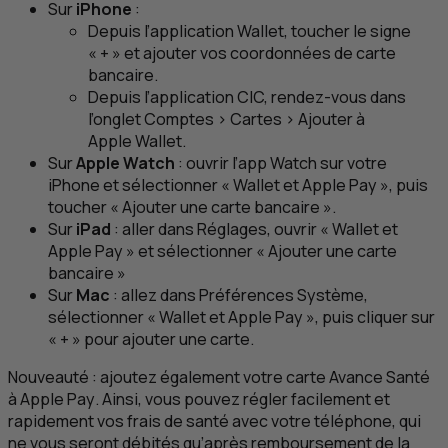
Sur
iPhone
:
Depuis l’application
Wallet
, toucher le signe
« + » et ajouter vos coordonnées de carte
bancaire.
Depuis l’application
CIC
, rendez-vous dans
l’onglet Comptes > Cartes > Ajouter à
Apple Wallet
.
Sur
Apple Watch
: ouvrir l’app
Watch
sur votre
iPhone
et sélectionner «
Wallet
et
Apple Pay
», puis
toucher « Ajouter une carte bancaire ».
Sur
iPad
: aller dans Réglages, ouvrir «
Wallet
et
Apple Pay
» et sélectionner « Ajouter une carte
bancaire »
Sur
Mac
: allez dans Préférences Système,
sélectionner «
Wallet
et
Apple Pay
», puis cliquer sur
« + » pour ajouter une carte.
Nouveauté : ajoutez également votre carte Avance Santé
à
Apple Pay
. Ainsi, vous pouvez régler facilement et
rapidement vos frais de santé avec votre téléphone, qui
ne vous seront débités qu’après remboursement de la