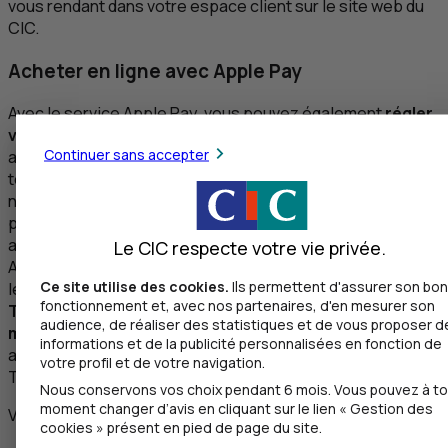
vous rendant dans votre espace client sur le site web du
CIC
.
Acheter en ligne avec Apple Pay
Avec le service Apple Pay, vous pouvez également
régler
vos achats en ligne ou sur application mobile
, sans
Continuer sans accepter
avoir à saisir vos informations à chaque paiement. Il faut
toutefois que le site
e
-commerce soit ouvert dans le
navigateur Safari ou que l’app soit compatible Apple Pay
pour pouvoir réaliser ce type d’opération. Avec vos
appareils mobiles (iPhone, iPad, montre connectée
Le CIC respecte votre vie privée.
Apple), il vous suffit de réaliser l’achat, puis de cliquer sur
Ce site utilise des cookies.
Ils permettent d'assurer son bon
le logo Apple Pay et de
valider en utilisant le Face
ID
, le
fonctionnement et, avec nos partenaires, d'en mesurer son
Touch
ID
, le code confidentiel ou le bouton latéral de la
audience, de réaliser des statistiques et de vous proposer d
montre
. Sur Mac, le paiement devra ensuite être validé
informations et de la publicité personnalisées en fonction de
avec un appareil mobile si le modèle n’a pas la fonction
votre profil et de votre navigation.
Touch
ID
.
Nous conservons vos choix pendant 6 mois. Vous pouvez à to
moment changer d’avis en cliquant sur le lien « Gestion des
Vos questions, nos réponses
cookies » présent en pied de page du site.