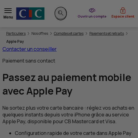
du CIC
Ouvrir un compte
Espace client
Menu
Rechercher sur le site
Vous êtes ici:
Particuliers
Nos offres
Comptes et cartes
Paiements et retraits
Apple Pay
Contacter un conseiller
Paiement sans contact
Passez au paiement mobile
avec
Apple Pay
Ne sortez plus votre carte bancaire : réglez vos achats en
quelques instants depuis votre iPhone grâce au service
Apple Pay, disponible pour
CB
Mastercard et Visa.
Configuration rapide de votre carte dans Apple Pay