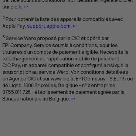
Retour au renvoi 1
sur cic.fr.
↩
2
Pour obtenir la liste des appareils compatibles avec
Retour au renvoi 2
Apple Pay,
support.apple.com
.
↩
3
Service Wero proposé par le
CIC
et opéré par
EPI
Company. Service soumis à conditions, pour les
titulaires d'un compte de paiement éligible. Nécessite le
téléchargement de l'application mobile de paiement
CIC
Pay, un appareil compatible et configuré ainsi que la
souscription au service Wero. Voir conditions détaillées
en Agence
CIC
et sur www.cic.fr.
EPI
Company -
S.E.
, 13 rue
de Ligne, 1000 Bruxelles, Belgique - n° d’entreprise
0755.811.726 - établissement de paiement agréé par la
Retour au renvoi 3
Banque nationale de Belgique.
↩