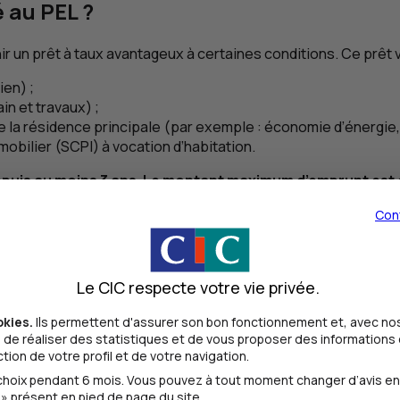
é au
PEL
?
un prêt à taux avantageux à certaines conditions. Ce prêt vo
ien) ;
in et travaux) ;
e la résidence principale (par exemple : économie d’énergie, 
mobilier (
SCPI
) à vocation d’habitation.
epuis au moins 3 ans. Le montant maximum d’emprunt est 
Con
 depuis au moins 3 ans.
Le CIC respecte votre vie privée.
a phase d’épargne. Il est destiné à financer une acquisition i
okies.
Ils permettent d'assurer son bon fonctionnement et, avec nos
de réaliser des statistiques et de vous proposer des informations e
mprunter jusqu’à 92 000 €.
ion de votre profil et de votre navigation.
oix pendant 6 mois. Vous pouvez à tout moment changer d’avis en cl
» présent en pied de page du site.