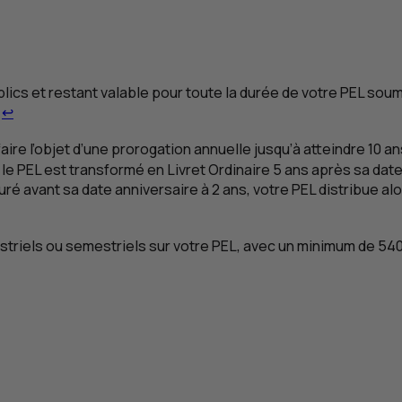
lics et restant valable pour toute la durée de votre
PEL
soumi
Retour au renvoi 1
.
↩
e l’objet d’une prorogation annuelle jusqu’à atteindre 10 ans
 le
PEL
est transformé en Livret Ordinaire 5 ans après sa dat
uré avant sa date anniversaire à 2 ans, votre
PEL
distribue al
riels ou semestriels sur votre
PEL
, avec un minimum de 540