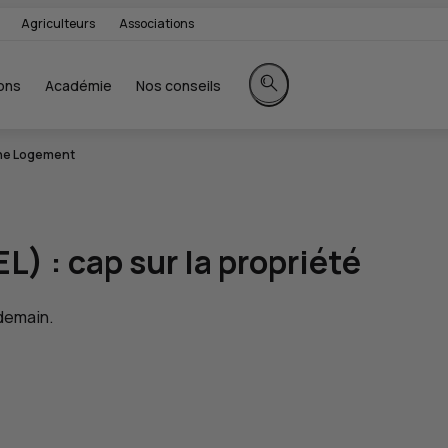
Agriculteurs
Associations
ons
Académie
Nos conseils
Rechercher sur le site
gne Logement
EL
) : cap sur la propriété
demain.