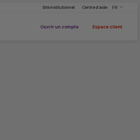
Site institutionnel
Centre d'aide
FR
,Version frança
,Changer de ve
Ouvrir un compte
Espace client
du CIC