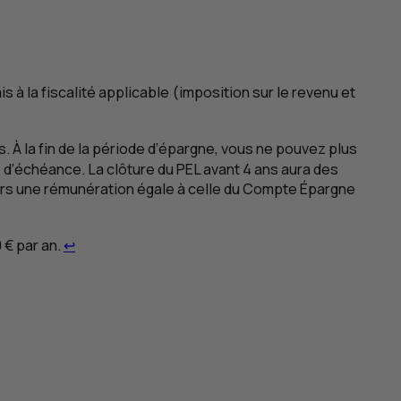
s à la fiscalité applicable (imposition sur le revenu et
. À la fin de la période d’épargne, vous ne pouvez plus
e d’échéance. La clôture du
PEL
avant 4 ans aura des
ors une rémunération égale à celle du Compte Épargne
Retour au renvoi 3
 € par an.
↩