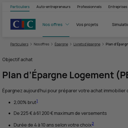
Particuliers
Auto-entrepreneurs
Professionnels
Entreprises
Nos offres
Vos projets
Simulati
Vous êtes ici:
Particuliers
Nos offres
Épargne
Livrets d’épargne
Plan d’Épar
Objectif achat
Plan d’Épargne Logement (
P
Épargnez aujourd’hui pour préparer votre achat immobilier 
1
2,00% brut
De 225 € à 61 200 € maximum de versements
2
Durée de 4 à 10 ans selon votre choix