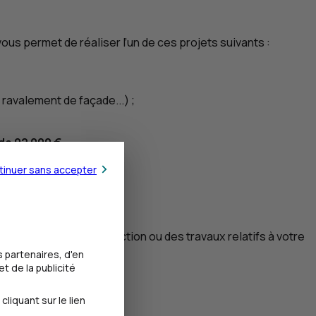
us permet de réaliser l’un de ces projets suivants :
ravalement de façade...) ;
de 92 000 €.
tinuer sans accepter
mmobilière, une construction ou des travaux relatifs à votre
 partenaires, d'en
t de la publicité
iquant sur le lien