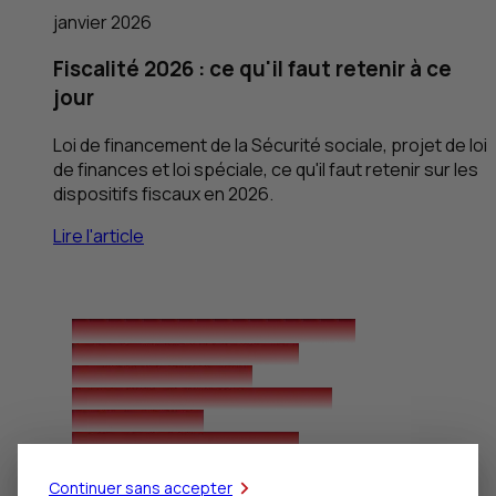
janvier 2026
Fiscalité 2026 : ce qu'il faut retenir à ce
jour
Loi de financement de la Sécurité sociale, projet de loi
de finances et loi spéciale, ce qu'il faut retenir sur les
dispositifs fiscaux en 2026.
Lire l'article
Continuer sans accepter