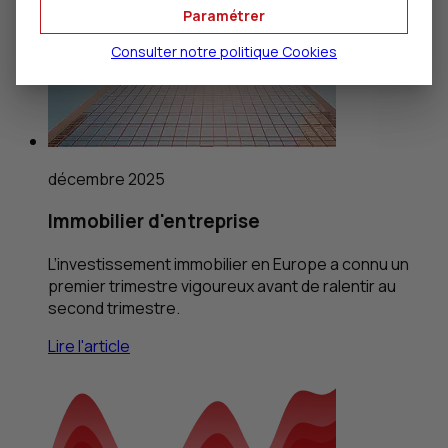
Paramétrer
Consulter notre politique
Cookies
décembre 2025
Immobilier d'entreprise
L’investissement immobilier en Europe a connu un
premier trimestre vigoureux avant de ralentir au
second trimestre.
Lire l'article