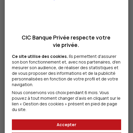
décembre 2025
CIC Banque Privée respecte votre
vie privée.
Conjoncture et marchés décembre 2025
Ce site utilise des cookies.
Ils permettent d'assurer
Une économie mondiale toujours solide malgré un
son bon fonctionnement et, avec nos partenaires, d'en
regain de tensions politiques et économiques.
mesurer son audience, de réaliser des statistiques et
L’analyse de nos experts
de vous proposer des informations et de la publicité
personnalisées en fonction de votre profil et de votre
Lire l'article
navigation.
Nous conservons vos choix pendant 6 mois. Vous
pouvez à tout moment changer d’avis en cliquant sur le
lien « Gestion des cookies » présent en pied de page
du site.
Accepter