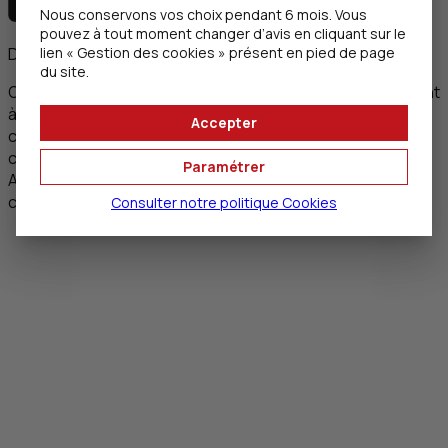
Nous conservons vos choix pendant 6 mois. Vous
pouvez à tout moment changer d’avis en cliquant sur le
lien « Gestion des cookies » présent en pied de page
Document à caractère publicitaire
du site.
Offre disponible en Agences
CIC
Banque Privée participant
à l'opération ou proposant le service/le produit. Des
Accepter
conditions spécifiques peuvent être prévues dans
certaines Agences. Voir les conditions détaillées de votre
Paramétrer
Agence ou auprès de laquelle vous souhaitez devenir
client,
en indiquant son code postal
.
Consulter notre politique
Cookies