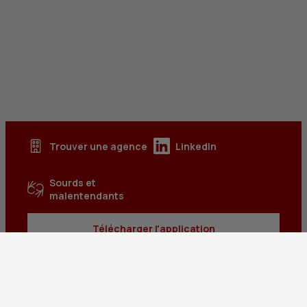
Trouver une agence
LinkedIn
Sourds et
malentendants
Télécharger l'application