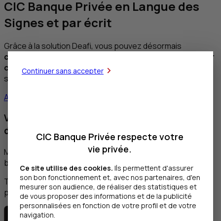
CIC
Banque Privée en Langue des
Signes et par écrit
Grâce à la solution Deafi, vous pouvez désormais
contacter un conseiller client par visio (en
LSF
) ou par
chat
du mardi au vendredi de 8h à 12h et de 14h à 18h, le
Continuer sans accepter
samedi de 8h30 à 12h.
Accéder au service
Votre service client est également disponible
depuis votre
smartphone
CIC Banque Privée respecte votre
vie privée.
Même en rendez-vous avec votre conseiller, vous
bénéficiez de l’assistance d’un traducteur
LSF.
Ce site utilise des cookies.
Ils permettent d'assurer
son bon fonctionnement et, avec nos partenaires, d'en
Téléchargez l’application
DeafiLine
Mobile sur la
mesurer son audience, de réaliser des statistiques et
plateforme adaptée à votre
smartphone
:
de vous proposer des informations et de la publicité
personnalisées en fonction de votre profil et de votre
navigation.