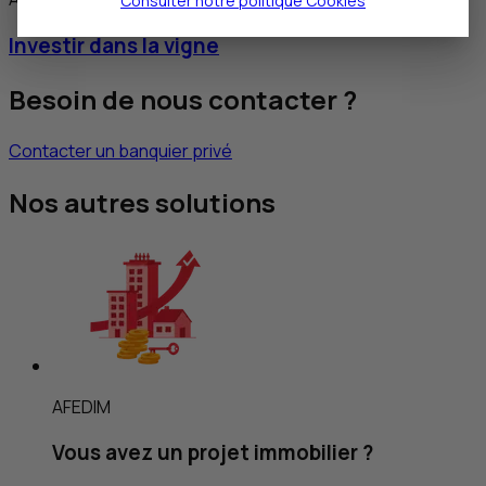
Consulter notre politique
Cookies
Investir dans la vigne
Besoin de nous contacter ?
Contacter un banquier privé
Nos autres solutions
AFEDIM
Vous avez un projet immobilier ?