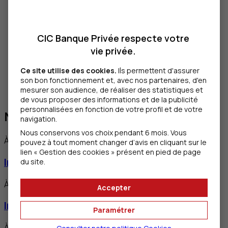
Les fonds immobiliers et
Club Deals
permettent de
mutualiser le risque tout en accédant à des actifs de
prestige habituellement réservés aux investisseurs
CIC Banque Privée respecte votre
professionnels. Notre expertise locale garantit une
vie privée.
sélection adaptée aux spécificités de chaque
marché. Nous nous appuyons sur les spécialistes de
Ce site utilise des cookies.
Ils permettent d'assurer
son bon fonctionnement et, avec nos partenaires, d'en
La Française
REM
et les experts d’AFEDIM, ainsi que
mesurer son audience, de réaliser des statistiques et
sur des partenaires externes.
de vous proposer des informations et de la publicité
personnalisées en fonction de votre profil et de votre
Nos articles
navigation.
Nous conservons vos choix pendant 6 mois. Vous
À lire également
pouvez à tout moment changer d’avis en cliquant sur le
lien « Gestion des cookies » présent en pied de page
Investir dans la pierre-papier avec les
SCPI
du site.
À lire également
Accepter
Investir dans une foncière
Paramétrer
À lire également