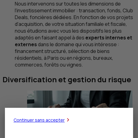
Nous intervenons sur toutes les dimensions de
l’investissement immobilier : transaction, fonds,
Club
Deals
, foncières dédiées. En fonction de vos projets
d’acquisition, de votre situation familiale et fiscale,
nous étudions avec vous les dispositifs les plus
adaptés en faisant appel à des
experts internes et
externes
dans le domaine qui vous intéresse :
financement structuré, sélection de biens
résidentiels, à Paris ou en régions, bureaux,
commerces, forêts ou vignes.
Diversification et gestion du risque
Continuer sans accepter