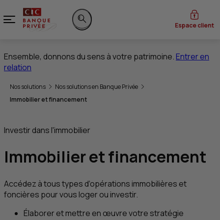
Menu
Espace client
Rechercher sur le site
Ensemble, donnons du sens à votre patrimoine.
Entrer en
relation
Vous êtes ici:
Nos solutions
Nos solutions en Banque Privée
Immobilier et financement
Investir dans l'immobilier
Immobilier et financement
Accédez à tous types d’opérations immobilières et
foncières pour vous loger ou investir.
Élaborer et mettre en œuvre votre stratégie