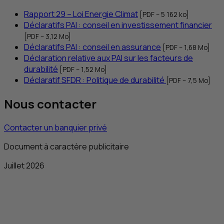
Rapport 29 – Loi Energie Climat
[
PDF
– 5 162
ko
]
Déclaratifs
PAI
: conseil en investissement financier
[
PDF
– 3,12
Mo
]
Déclaratifs
PAI
: conseil en assurance
[
PDF
– 1,68
Mo
]
Déclaration relative aux
PAI
sur les facteurs de
durabilité
[
PDF
– 1,52
Mo
]
Déclaratif
SFDR
: Politique de durabilité
[
PDF
– 7,5
Mo
]
Nous contacter
Contacter un banquier privé
Document à caractère publicitaire
Juillet 2026