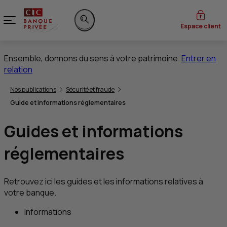
Menu
Espace client
Rechercher sur le site
Ensemble, donnons du sens à votre patrimoine.
Entrer en
relation
Vous êtes ici:
Nos publications
Sécurité et fraude
Guide et informations réglementaires
Guides et informations
réglementaires
Retrouvez ici les guides et les informations relatives à
votre banque.
Informations