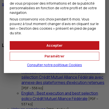
de vous proposer des informations et de la publicité
site officiel de la convention
AERAS
.
personnalisées en fonction de votre profil et de votre
navigation.
Fiche d'information sur les garanties alternatives
Nous conservons vos choix pendant 6 mois. Vous
[
PDF
– 489
ko
]
pouvez à tout moment changer d’avis en cliquant sur le
(document
AFECEI
- Association Française des
lien « Gestion des cookies » présent en pied de page
Etablissements de Crédit & des Entreprises
du site.
d'Investissement)
La Bourse et les risques financiers
Accepter
Convention de compte titres et services
Paramétrer
d’investissement
[
PDF
– 2,2
mo
]
Consulter notre politique
Cookies
MIF
2 évolution réglementaire
[
PDF
– 105
ko
]
Français : Politique de meilleure exécution et
sélection Crédit Mutuel Alliance Fédérale avec
annexe des plateformes d'exécution retenues
[
PDF
– 556
ko
]
English : Best execution and best selection
policy Crédit Mutuel Alliance Fédérale
[
PDF
–
537
ko
]